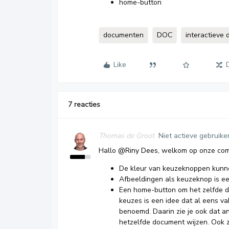
home-button
documenten
DOC
interactieve
Like
7 reacties
Thomas de Groot
Niet actieve gebruike
Hallo
@Riny Dees
, welkom op onze co
De kleur van keuzeknoppen kunne
Afbeeldingen als keuzeknop is een
Een home-button om het zelfde d
keuzes is een idee dat al eens va
benoemd. Daarin zie je ook dat a
hetzelfde document wijzen. Ook zi