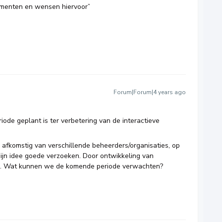
cumenten en wensen hiervoor”
Forum|Forum|4 years ago
ode geplant is ter verbetering van de interactieve
 afkomstig van verschillende beheerders/organisaties, op
jn idee goede verzoeken. Door ontwikkeling van
jk. Wat kunnen we de komende periode verwachten?