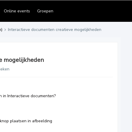
Online events
Groepen
n)
Interactieve documenten creatieve mogelijkheden
ve mogelijkheden
keken
n in Interactieve documenten?
knop plaatsen in afbeelding