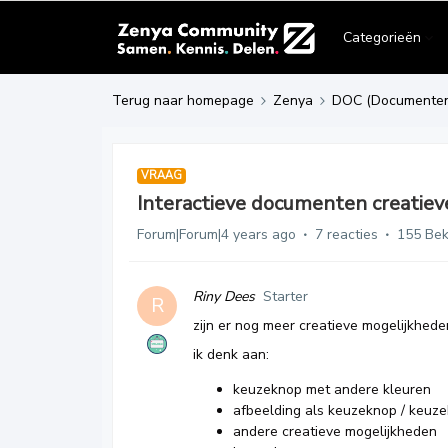
Categorieën
Terug naar homepage
Zenya
DOC (Documente
VRAAG
Interactieve documenten creatie
Forum|Forum|4 years ago
7 reacties
155 Be
Riny Dees
Starter
R
zijn er nog meer creatieve mogelijkhede
ik denk aan:
keuzeknop met andere kleuren
afbeelding als keuzeknop / keuze
andere creatieve mogelijkheden