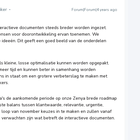
iker
Forum|Forum|4 years ago
teractieve documenten steeds breder worden ingezet.
ensen voor doorontwikkeling ervan toenemen. We
 ideeën. Dit geeft een goed beeld van de onderdelen
ls kleine, losse optimalisatie kunnen worden opgepakt.
meer tijd en kunnen beter in samenhang worden
 ons in staat om een grotere verbeterslag te maken met
kers.
a's de aankomende periode op onze Zenya brede roadmap
te balans tussen klantwaarde, relevantie, urgentie,
e loop van november keuzes in te maken en zullen vanaf
verwachten zijn wat betreft de interactieve documenten.