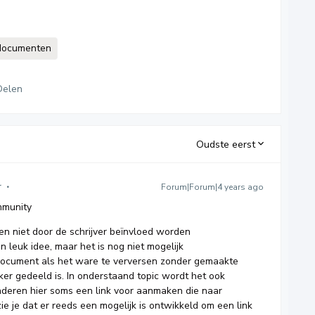
 documenten
Delen
Oudste eerst
r
Forum|Forum|4 years ago
mmunity
n niet door de schrijver beïnvloed worden
 leuk idee, maar het is nog niet mogelijk
ocument als het ware te verversen zonder gemaakte
ker gedeeld is. In onderstaand topic wordt het ook
nderen hier soms een link voor aanmaken die naar
e je dat er reeds een mogelijk is ontwikkeld om een link