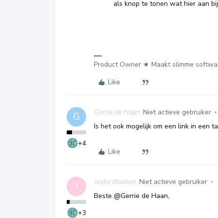
als knop te tonen wat hier aan bi
Product Owner ★ Maakt slimme softwa
Like
Gerrie de Haan
Niet actieve gebruiker
G
Is het ook mogelijk om een link in een 
+4
Like
Jeske Boonen
Niet actieve gebruiker
J
Beste
@Gerrie de Haan
,
+3