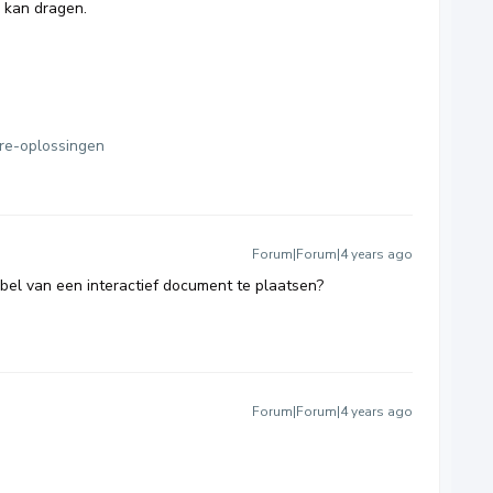
j kan dragen.
re-oplossingen
Forum|Forum|4 years ago
tabel van een interactief document te plaatsen?
Forum|Forum|4 years ago