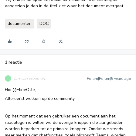
aangezien je dan in de titel ziet waar het document overgaat.
documenten
DOC
1 reactie
Jim van Heumen
Forum|Forum|5 years ago
J
Hoi
@ElineOtte
,
Allereerst welkom op de community!
Op het moment dat een gebruiker een document aan het
raadplegen is willen we de overige knoppen die aangeboden
worden beperken tot de primaire knoppen. Omdat we steeds
meer merken dat chatfuncties, zoals Microsoft Teams, worden