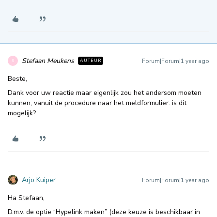
Stefaan Meukens
Forum|Forum|1 year ago
AUTEUR
S
Beste,
Dank voor uw reactie maar eigenlijk zou het andersom moeten
kunnen, vanuit de procedure naar het meldformulier. is dit
mogelijk?
Arjo Kuiper
Forum|Forum|1 year ago
Ha Stefaan,
D.m.v. de optie “Hypelink maken” (deze keuze is beschikbaar in