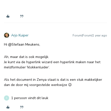
Arjo Kuiper
Forum|Forum|1 year ago
Hi ​
@Stefaan Meukens
,
Ah, maar dat is ook mogelijk.
Je kunt via de hyperlink wizard een hyperlink maken naar het
meldformulier 'klokkenluider’.
Als het document in Zenya staat is dat is een stuk makkelijker
dan de door mij voorgestelde werkwijze 😉
1 persoon vindt dit leuk
E