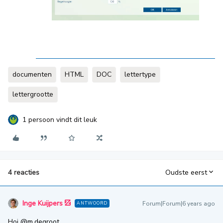
documenten
HTML
DOC
lettertype
lettergrootte
1 persoon vindt dit leuk
4 reacties
Oudste eerst
Inge Kuijpers
Forum|Forum|6 years ago
ANTWOORD
Hoi
@m.degroot
,