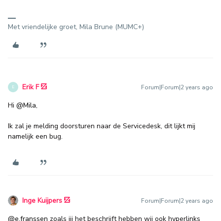
Met vriendelijke groet, Mila Brune (MUMC+)
Erik F
Forum|Forum|2 years ago
E
Hi
@Mila
,
Ik zal je melding doorsturen naar de Servicedesk, dit lijkt mij
namelijk een bug.
Inge Kuijpers
Forum|Forum|2 years ago
@e.franssen
zoals jij het beschrijft hebben wij ook hyperlinks