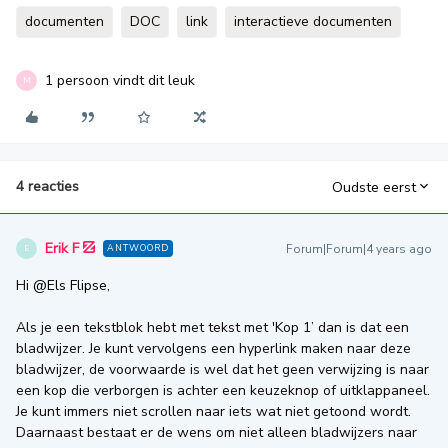
documenten
DOC
link
interactieve documenten
1 persoon vindt dit leuk
M
4 reacties
Oudste eerst
Erik F
Forum|Forum|4 years ago
ANTWOORD
E
Hi
@Els Flipse
,
Als je een tekstblok hebt met tekst met 'Kop 1’ dan is dat een
bladwijzer. Je kunt vervolgens een hyperlink maken naar deze
bladwijzer, de voorwaarde is wel dat het geen verwijzing is naar
een kop die verborgen is achter een keuzeknop of uitklappaneel.
Je kunt immers niet scrollen naar iets wat niet getoond wordt.
Daarnaast bestaat er de wens om niet alleen bladwijzers naar