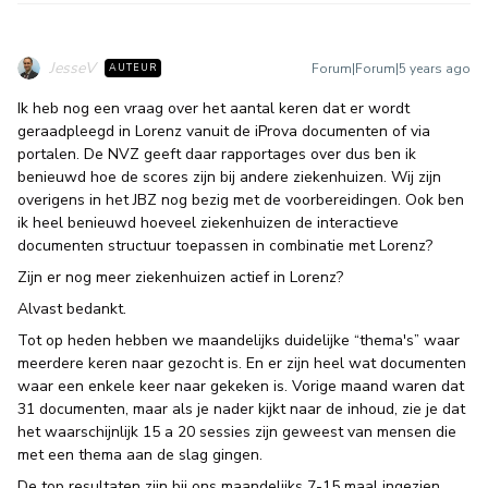
JesseV
Forum|Forum|5 years ago
AUTEUR
Ik heb nog een vraag over het aantal keren dat er wordt
geraadpleegd in Lorenz vanuit de iProva documenten of via
portalen. De NVZ geeft daar rapportages over dus ben ik
benieuwd hoe de scores zijn bij andere ziekenhuizen. Wij zijn
overigens in het JBZ nog bezig met de voorbereidingen. Ook ben
ik heel benieuwd hoeveel ziekenhuizen de interactieve
documenten structuur toepassen in combinatie met Lorenz?
Zijn er nog meer ziekenhuizen actief in Lorenz?
Alvast bedankt.
Tot op heden hebben we maandelijks duidelijke “thema's” waar
meerdere keren naar gezocht is. En er zijn heel wat documenten
waar een enkele keer naar gekeken is. Vorige maand waren dat
31 documenten, maar als je nader kijkt naar de inhoud, zie je dat
het waarschijnlijk 15 a 20 sessies zijn geweest van mensen die
met een thema aan de slag gingen.
De top resultaten zijn bij ons maandelijks 7-15 maal ingezien.