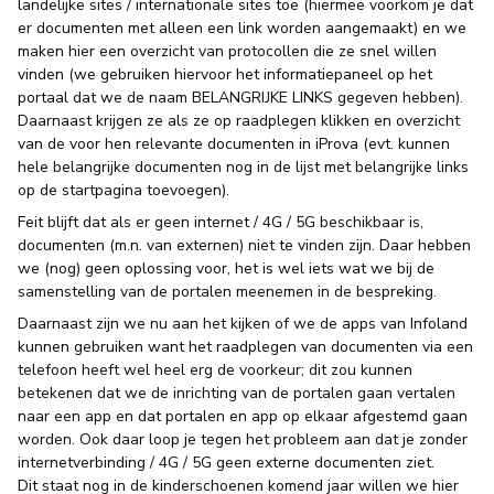
landelijke sites / internationale sites toe (hiermee voorkom je dat
er documenten met alleen een link worden aangemaakt) en we
maken hier een overzicht van protocollen die ze snel willen
vinden (we gebruiken hiervoor het informatiepaneel op het
portaal dat we de naam BELANGRIJKE LINKS gegeven hebben).
Daarnaast krijgen ze als ze op raadplegen klikken en overzicht
van de voor hen relevante documenten in iProva (evt. kunnen
hele belangrijke documenten nog in de lijst met belangrijke links
op de startpagina toevoegen).
Feit blijft dat als er geen internet / 4G / 5G beschikbaar is,
documenten (m.n. van externen) niet te vinden zijn. Daar hebben
we (nog) geen oplossing voor, het is wel iets wat we bij de
samenstelling van de portalen meenemen in de bespreking.
Daarnaast zijn we nu aan het kijken of we de apps van Infoland
kunnen gebruiken want het raadplegen van documenten via een
telefoon heeft wel heel erg de voorkeur; dit zou kunnen
betekenen dat we de inrichting van de portalen gaan vertalen
naar een app en dat portalen en app op elkaar afgestemd gaan
worden. Ook daar loop je tegen het probleem aan dat je zonder
internetverbinding / 4G / 5G geen externe documenten ziet.
Dit staat nog in de kinderschoenen komend jaar willen we hier