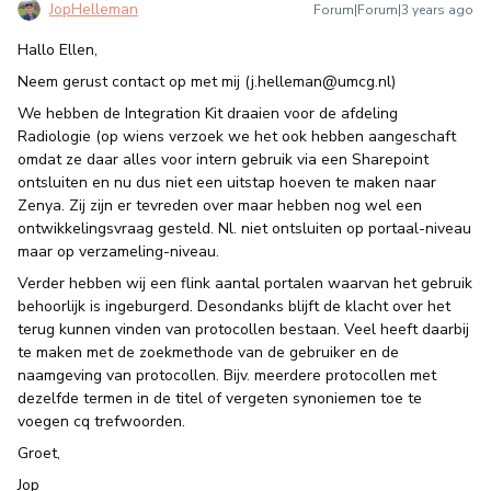
JopHelleman
Forum|Forum|3 years ago
Hallo Ellen,
Neem gerust contact op met mij (j.helleman@umcg.nl)
We hebben de Integration Kit draaien voor de afdeling
Radiologie (op wiens verzoek we het ook hebben aangeschaft
omdat ze daar alles voor intern gebruik via een Sharepoint
ontsluiten en nu dus niet een uitstap hoeven te maken naar
Zenya. Zij zijn er tevreden over maar hebben nog wel een
ontwikkelingsvraag gesteld. Nl. niet ontsluiten op portaal-niveau
maar op verzameling-niveau.
Verder hebben wij een flink aantal portalen waarvan het gebruik
behoorlijk is ingeburgerd. Desondanks blijft de klacht over het
terug kunnen vinden van protocollen bestaan. Veel heeft daarbij
te maken met de zoekmethode van de gebruiker en de
naamgeving van protocollen. Bijv. meerdere protocollen met
dezelfde termen in de titel of vergeten synoniemen toe te
voegen cq trefwoorden.
Groet,
Jop