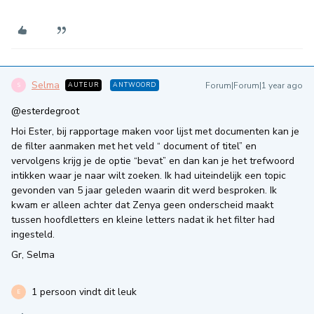
Selma
Forum|Forum|1 year ago
AUTEUR
ANTWOORD
S
@esterdegroot
Hoi Ester, bij rapportage maken voor lijst met documenten kan je
de filter aanmaken met het veld “ document of titel” en
vervolgens krijg je de optie “bevat” en dan kan je het trefwoord
intikken waar je naar wilt zoeken. Ik had uiteindelijk een topic
gevonden van 5 jaar geleden waarin dit werd besproken. Ik
kwam er alleen achter dat Zenya geen onderscheid maakt
tussen hoofdletters en kleine letters nadat ik het filter had
ingesteld.
Gr, Selma
1 persoon vindt dit leuk
E