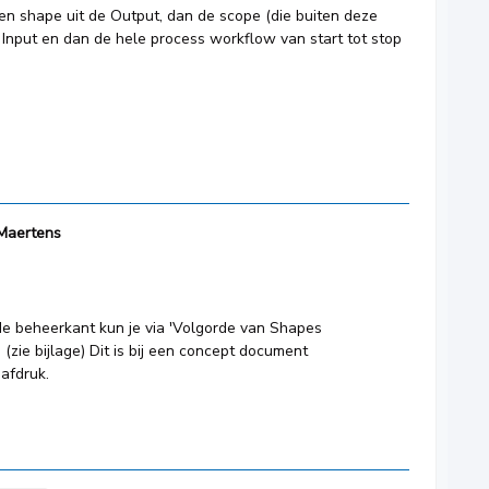
e een shape uit de Output, dan de scope (die buiten deze
nput en dan de hele process workflow van start tot stop
Maertens
de beheerkant kun je via 'Volgorde van Shapes
(zie bijlage) Dit is bij een concept document
 afdruk.