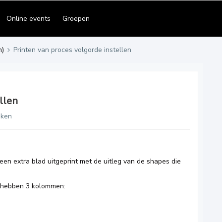
Online events
Groepen
n)
Printen van proces volgorde instellen
llen
eken
 een extra blad uitgeprint met de uitleg van de shapes die
j hebben 3 kolommen: