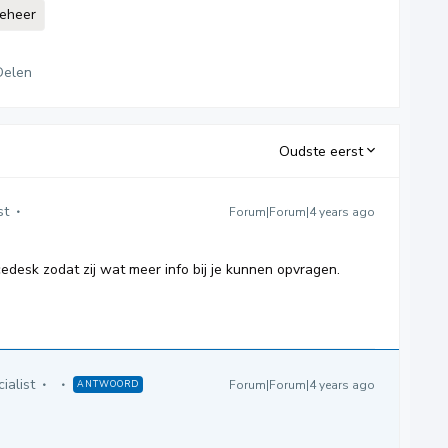
eheer
Delen
Oudste eerst
st
Forum|Forum|4 years ago
cedesk zodat zij wat meer info bij je kunnen opvragen.
ialist
Forum|Forum|4 years ago
ANTWOORD