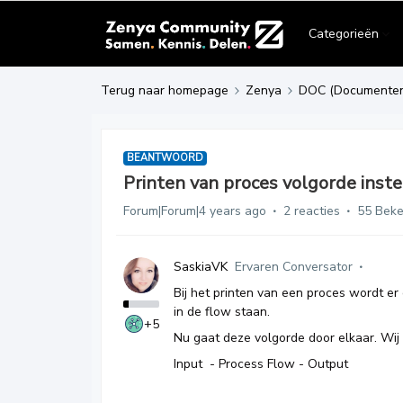
Categorieën
Terug naar homepage
Zenya
DOC (Documente
BEANTWOORD
Printen van proces volgorde inste
Forum|Forum|4 years ago
2 reacties
55 Bek
SaskiaVK
Ervaren Conversator
Bij het printen van een proces wordt er
in de flow staan.
+5
Nu gaat deze volgorde door elkaar. Wi
Input - Process Flow - Output