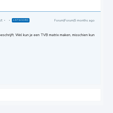
st
Forum|Forum|5 months ago
ANTWOORD
 beschrijft. Wel kun je een TVB matrix maken, misschien kun