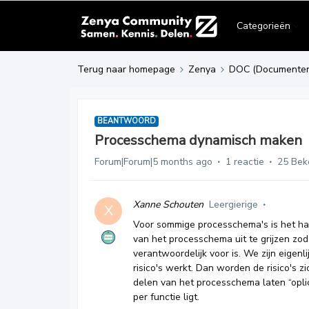
Categorieën
Terug naar homepage
Zenya
DOC (Documente
BEANTWOORD
Processchema dynamisch maken
Forum|Forum|5 months ago
1 reactie
25 Bek
Xanne Schouten
Leergierige
X
Voor sommige processchema's is het han
van het processchema uit te grijzen zoda
verantwoordelijk voor is. We zijn eigenl
risico's werkt. Dan worden de risico's z
delen van het processchema laten “oplic
per functie ligt.