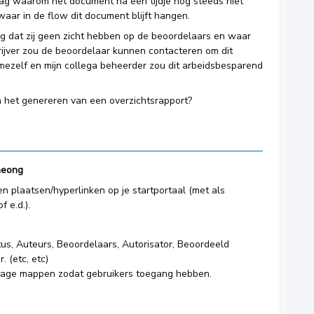
raag waarom het document na een tijdje nog steeds niet
waar in de flow dit document blijft hangen.
jtig dat zij geen zicht hebben op de beoordelaars en waar
rijver zou de beoordelaar kunnen contacteren om dit
 mezelf en mijn collega beheerder zou dit arbeidsbesparend
n het genereren van een overzichtsrapport?
heong
 plaatsen/hyperlinken op je startportaal (met als
f e.d.).
.
tus, Auteurs, Beoordelaars, Autorisator, Beoordeeld
 (etc, etc)
rtage mappen zodat gebruikers toegang hebben.