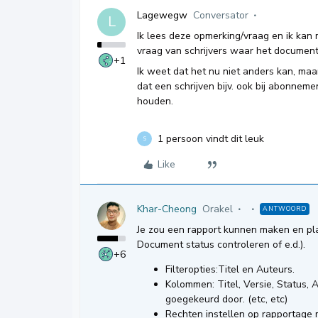
Lagewegw
Conversator
L
Ik lees deze opmerking/vraag en ik kan me
vraag van schrijvers waar het document
+1
Ik weet dat het nu niet anders kan, maar
dat een schrijven bijv. ook bij abonnem
houden.
1 persoon vindt dit leuk
S
Like
Khar-Cheong
Orakel
ANTWOORD
Je zou een rapport kunnen maken en plaa
Document status controleren of e.d.).
+6
Filteropties:Titel en Auteurs.
Kolommen: Titel, Versie, Status, 
goegekeurd door. (etc, etc)
Rechten instellen op rapportage