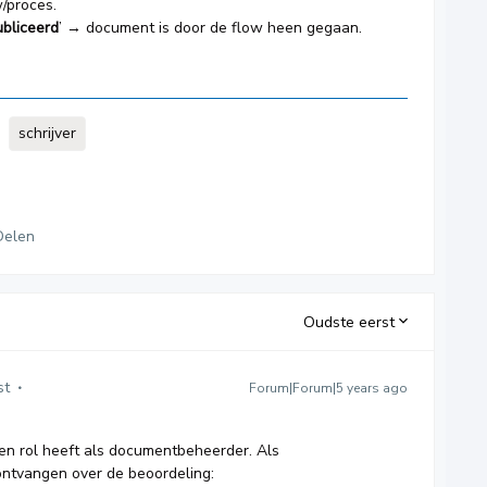
w/proces.
bliceerd
’ → document is door de flow heen gegaan.
schrijver
Delen
Oudste eerst
st
Forum|Forum|5 years ago
een rol heeft als documentbeheerder. Als
ntvangen over de beoordeling: