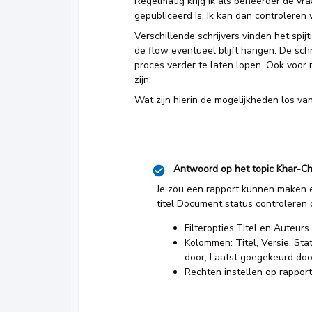
Regelmatig krijg ik als beheerder de v
gepubliceerd is. Ik kan dan controleren 
Verschillende schrijvers vinden het spi
de flow eventueel blijft hangen. De sch
proces verder te laten lopen. Ook voor
zijn.
Wat zijn hierin de mogelijkheden los va
Antwoord op het topic
Khar-C
Je zou een rapport kunnen maken en
titel Document status controleren o
Filteropties:Titel en Auteurs
Kolommen: Titel, Versie, Sta
door, Laatst goegekeurd door.
Rechten instellen op rappo