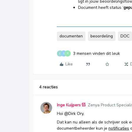
ligt in jouw beoordelingsflo
Document heeft status ‘
gepu
documenten
beoordeling
DOC
3 mensen vinden dit leuk
L
S
R
Like
4 reacties
Inge Kuijpers
Zenya Product Speciali
Hoi
@Dirk Ory
,
Dat kan nu alleen als de schrijver ook 
documentbeheerder kun je
notificaties
o