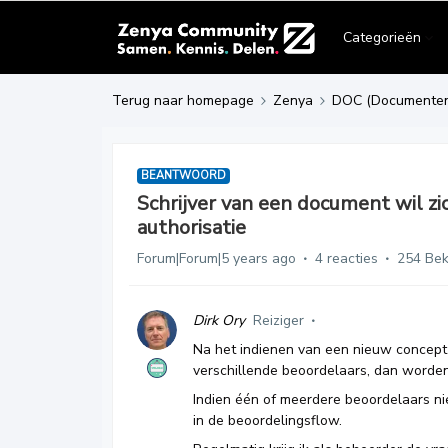
Categorieën
Terug naar homepage
Zenya
DOC (Documente
BEANTWOORD
Schrijver van een document wil zi
authorisatie
Forum|Forum|5 years ago
4 reacties
254 Be
Dirk Ory
Reiziger
Na het indienen van een nieuw concept 
verschillende beoordelaars, dan worde
Indien één of meerdere beoordelaars ni
in de beoordelingsflow.