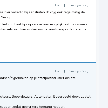
Forum|Forum|5 years ago
 hier volledig bij aansluiten. Ik krijg ook regelmatig de
 ‘hangt’.
 het zou heel fijn zijn als er een mogelijkheid zou komen
enten iets aan kan vinden om de voortgang in de gaten te
Forum|Forum|5 years ago
tsen/hyperlinken op je startportaal (met als titel
Auteurs, Beoordelaars, Autorisator, Beoordeeld door, Laatst
 mappen zodat gebruikers toegang hebben.