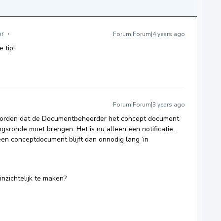
or
Forum|Forum|4 years ago
 tip!
Forum|Forum|3 years ago
worden dat de Documentbeheerder het concept document
gsronde moet brengen. Het is nu alleen een notificatie.
 een conceptdocument blijft dan onnodig lang ‘in
inzichtelijk te maken?