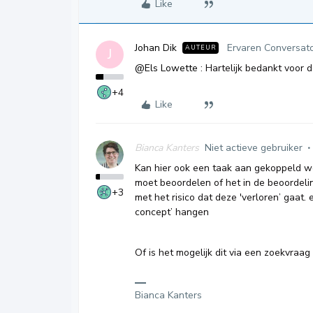
Like
Johan Dik
Ervaren Conversat
AUTEUR
J
@Els Lowette
: Hartelijk bedankt voor de
+4
Like
Bianca Kanters
Niet actieve gebruiker
Kan hier ook een taak aan gekoppeld 
moet beoordelen of het in de beoordelin
+3
met het risico dat deze 'verloren’ gaat.
concept’ hangen
Of is het mogelijk dit via een zoekvraag 
Bianca Kanters