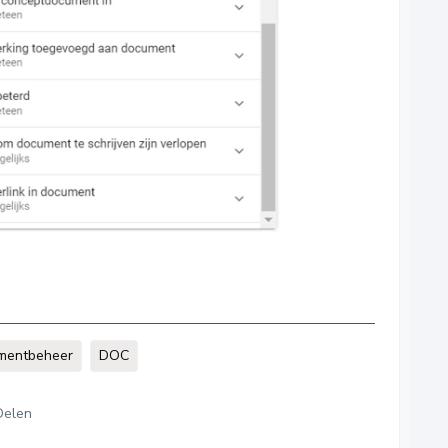
mentbeheer
DOC
Delen