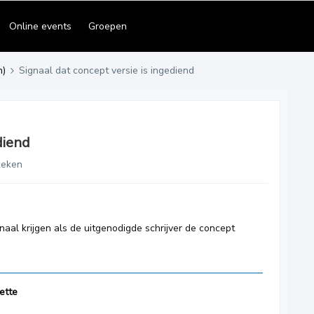
Online events
Groepen
n)
Signaal dat concept versie is ingediend
diend
keken
al krijgen als de uitgenodigde schrijver de concept
ette