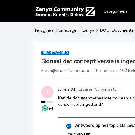
Categorieën
Terug naar homepage
Zenya
DOC (Documente
BEANTWOORD
Signaal dat concept versie is inge
Forum|Forum|4 years ago
4 reacties
100 Be
Johan Dik
Ervaren Conversator
J
Kan de documentbeheerder ook een signa
versie heeft ingediend?
+4
Antwoord op het topic
Els Low
@Johan Dik