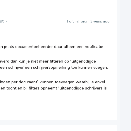
st
Forum|Forum|3 years ago
kun je als documentbeheerder daar alleen een notificatie
everd dan kun je niet meer filteren op “uitgenodigde
an een schrijver een schrijversopmerking toe kunnen voegen.
rkingen per document” kunnen toevoegen waarbij je enkel
 toont en bij filters opneemt “uitgenodigde schrijvers is