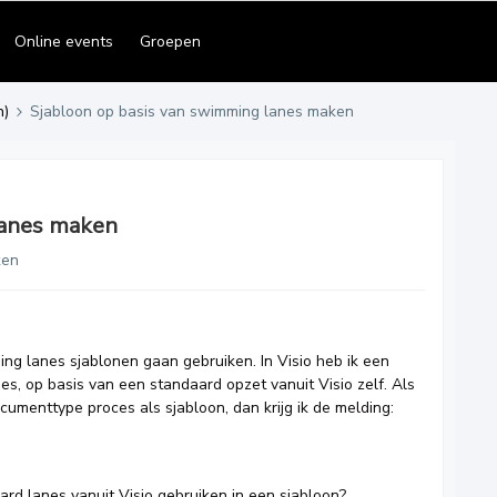
Online events
Groepen
n)
Sjabloon op basis van swimming lanes maken
lanes maken
ken
g lanes sjablonen gaan gebruiken. In Visio heb ik een
, op basis van een standaard opzet vanuit Visio zelf. Als
ocumenttype proces als sjabloon, dan krijg ik de melding:
ard lanes vanuit Visio gebruiken in een sjabloon?