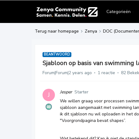
Categorieën
Terug naar homepage
Zenya
DOC (Documente
BEANTWOORD
Sjabloon op basis van swimming 
Forum|Forum|2 years ago
1 reactie
82 Beke
Jesper
Starter
J
We willen graag voor processen swimmin
sjabloon aangemaakt met swimming lanes
ik dit sjabloon nu wil oploaden in het d
"Voorgrondpagina bevat shapes”.
Wat betekend dit? Kan ik niet de standa