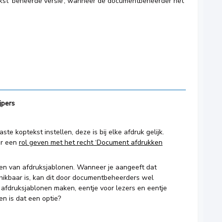
kst ‘beheerde versie’, wanneer de documentbeheerder het
jpers
 koptekst instellen, deze is bij elke afdruk gelijk.
er een
rol geven met het recht ‘Document afdrukken
en van afdruksjablonen. Wanneer je aangeeft dat
chikbaar is, kan dit door documentbeheerders wel
 afdruksjablonen maken, eentje voor lezers en eentje
n is dat een optie?