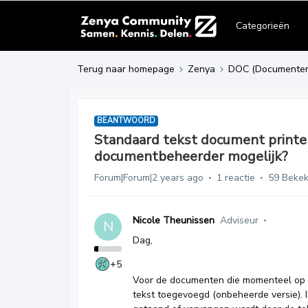
Categorieën
Terug naar homepage
Zenya
DOC (Documente
BEANTWOORD
Standaard tekst document printen
documentbeheerder mogelijk?
Forum|Forum|2 years ago
1 reactie
59 Beke
Nicole Theunissen
Adviseur
N
Dag,
+5
Voor de documenten die momenteel op 
tekst toegevoegd (onbeheerde versie). I