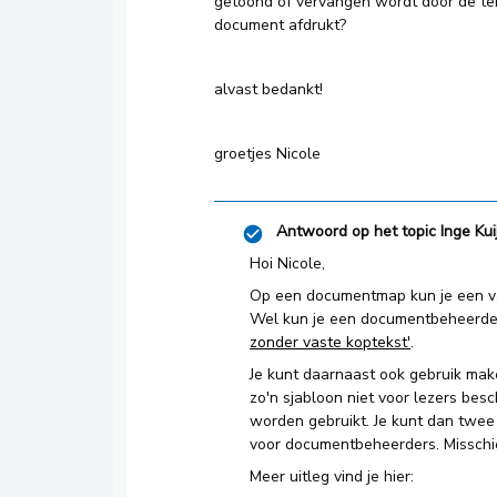
getoond of vervangen wordt door de te
document afdrukt?
alvast bedankt!
groetjes Nicole
Antwoord op het topic
Inge Kui
Hoi Nicole,
Op een documentmap kun je een vaste
Wel kun je een documentbeheerd
zonder vaste koptekst'
.
Je kunt daarnaast ook gebruik mak
zo'n sjabloon niet voor lezers bes
worden gebruikt. Je kunt dan twee
voor documentbeheerders. Misschie
Meer uitleg vind je hier: