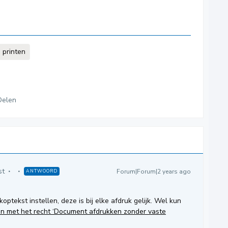
printen
Delen
st
Forum|Forum|2 years ago
ANTWOORD
tekst instellen, deze is bij elke afdruk gelijk. Wel kun
en met het recht ‘Document afdrukken zonder vaste