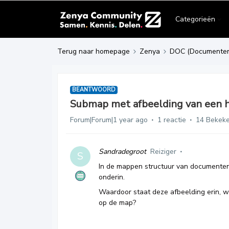
Categorieën
Terug naar homepage
Zenya
DOC (Documente
BEANTWOORD
Submap met afbeelding van een 
Forum|Forum|1 year ago
1 reactie
14 Bekek
Sandradegroot
Reiziger
S
In de mappen structuur van documente
onderin.
Waardoor staat deze afbeelding erin, w
op de map?