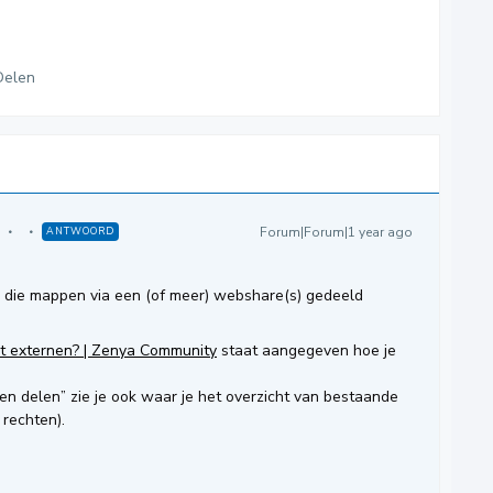
Delen
Forum|Forum|1 year ago
ANTWOORD
n die mappen via een (of meer) webshare(s) gedeeld
t externen? | Zenya Community
staat aangegeven hoe je
n delen” zie je ook waar je het overzicht van bestaande
rechten).