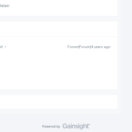
Delen
st
Forum|Forum|4 years ago