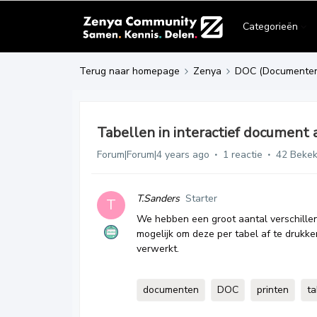
Categorieën
Terug naar homepage
Zenya
DOC (Documente
Tabellen in interactief document
Forum|Forum|4 years ago
1 reactie
42 Beke
T.Sanders
Starter
T
We hebben een groot aantal verschillend
mogelijk om deze per tabel af te drukke
verwerkt.
documenten
DOC
printen
ta