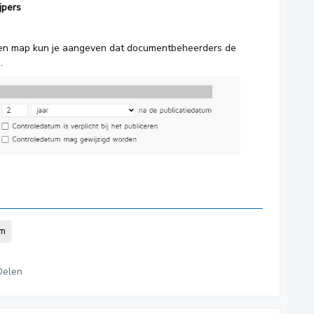
jpers
 een map kun je aangeven dat documentbeheerders de
.
um
Delen