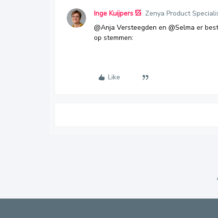
Inge Kuijpers
Zenya Product Speciali
@Anja Versteegden
en
@Selma
er best
op stemmen:
Like