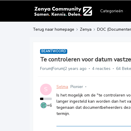
Categorieën
Terug naar homepage
Zenya
DOC (Documente
BEANTWOORD
Te controleren voor datum vastz
Forum|Forum|2 years ago
4 reacties
64 Bek
Selma
Pionier
S
Is het mogelijk om de "te controleren vo
langer ingesteld kan worden dan het vas
+6
tegenaan dat documentbeheerders deze
termijn.