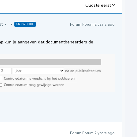
Oudste eerst
st
Forum|Forum|2 years ago
ANTWOORD
map kun je aangeven dat documentbeheerders de
Forum|Forum|2 years ago