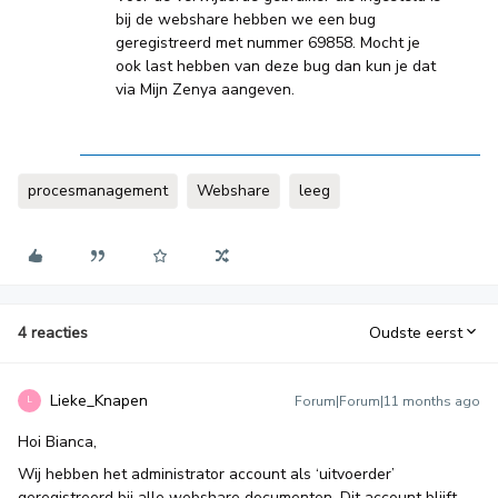
bij de webshare hebben we een bug
geregistreerd met nummer 69858. Mocht je
ook last hebben van deze bug dan kun je dat
via Mijn Zenya aangeven.
procesmanagement
Webshare
leeg
4 reacties
Oudste eerst
Lieke_Knapen
Forum|Forum|11 months ago
L
Hoi Bianca,
Wij hebben het administrator account als ‘uitvoerder’
geregistreerd bij alle webshare documenten. Dit account blijft