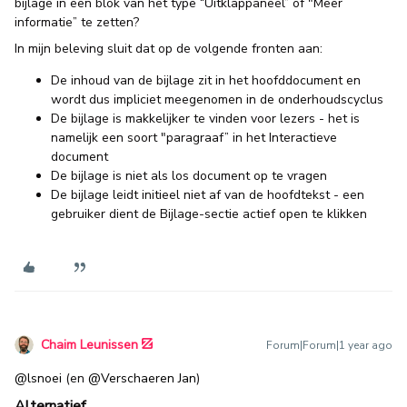
bijlage in een blok van het type “Uitklappaneel” of "Meer
informatie” te zetten?
In mijn beleving sluit dat op de volgende fronten aan:
De inhoud van de bijlage zit in het hoofddocument en
wordt dus impliciet meegenomen in de onderhoudscyclus
De bijlage is makkelijker te vinden voor lezers - het is
namelijk een soort "paragraaf” in het Interactieve
document
De bijlage is niet als los document op te vragen
De bijlage leidt initieel niet af van de hoofdtekst - een
gebruiker dient de Bijlage-sectie actief open te klikken
Chaim Leunissen
Forum|Forum|1 year ago
@lsnoei
(en
@Verschaeren Jan
)
Alternatief