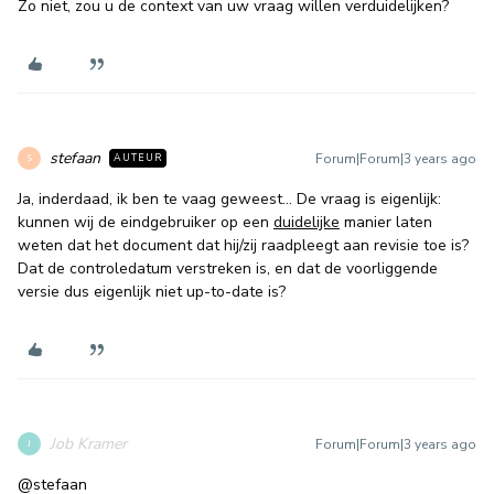
Zo niet, zou u de context van uw vraag willen verduidelijken?
stefaan
Forum|Forum|3 years ago
AUTEUR
S
Ja, inderdaad, ik ben te vaag geweest… De vraag is eigenlijk:
kunnen wij de eindgebruiker op een
duidelijke
manier laten
weten dat het document dat hij/zij raadpleegt aan revisie toe is?
Dat de controledatum verstreken is, en dat de voorliggende
versie dus eigenlijk niet up-to-date is?
Job Kramer
Forum|Forum|3 years ago
J
@stefaan