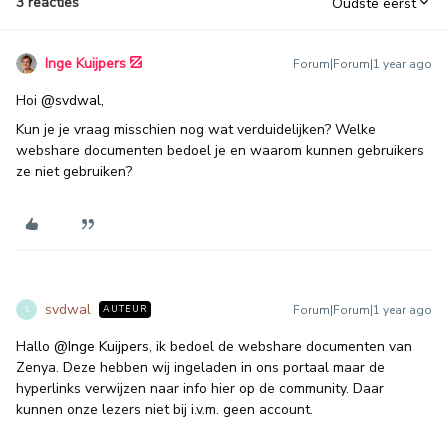
3 reacties
Oudste eerst
Inge Kuijpers
Forum|Forum|1 year ago
Hoi ​
@svdwal
,
Kun je je vraag misschien nog wat verduidelijken? Welke
webshare documenten bedoel je en waarom kunnen gebruikers
ze niet gebruiken?
svdwal
Forum|Forum|1 year ago
AUTEUR
S
Hallo ​
@Inge Kuijpers
, ik bedoel de webshare documenten van
Zenya. Deze hebben wij ingeladen in ons portaal maar de
hyperlinks verwijzen naar info hier op de community. Daar
kunnen onze lezers niet bij i.v.m. geen account.