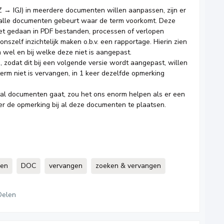
Z → IGJ) in meerdere documenten willen aanpassen, zijn er
n alle documenten gebeurt waar de term voorkomt. Deze
et gedaan in PDF bestanden, processen of verlopen
szelf inzichtelijk maken o.b.v. een rapportage. Hierin zien
wel en bij welke deze niet is aangepast.
 zodat dit bij een volgende versie wordt aangepast, willen
erm niet is vervangen, in 1 keer dezelfde opmerking
al documenten gaat, zou het ons enorm helpen als er een
er de opmerking bij al deze documenten te plaatsen.
gen
DOC
vervangen
zoeken & vervangen
Delen