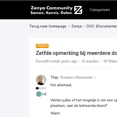
Categorieën
Terug naar homepage
Zenya
DOC (Documente
VRAAG
Zelfde opmerking bij meerdere d
Forum|Forum|4 years ago
6 reacties
97 Bek
Thijs
Ervaren Allesweter
Hoi allemaal,
+6
Weten jullie of het mogelijk is om een 
plaatsen, aan de beheerderskant?
Want: