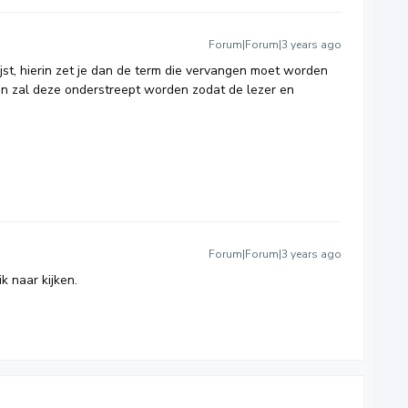
Forum|Forum|3 years ago
ijst, hierin zet je dan de term die vervangen moet worden
ten zal deze onderstreept worden zodat de lezer en
.
Forum|Forum|3 years ago
ik naar kijken.