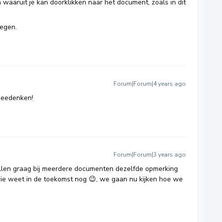
 waaruit je kan doorklikken naar het document, zoals in dit
egen.
Forum|Forum|4 years ago
meedenken!
Forum|Forum|3 years ago
illen graag bij meerdere documenten dezelfde opmerking
ie weet in de toekomst nog 😉, we gaan nu kijken hoe we