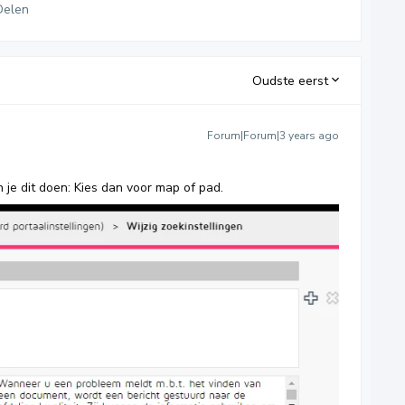
Delen
Oudste eerst
Forum|Forum|3 years ago
n je dit doen: Kies dan voor map of pad.