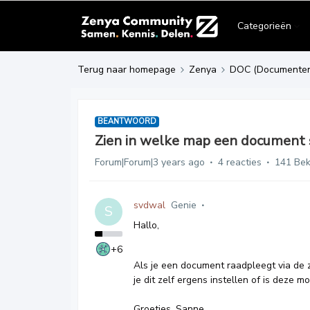
Categorieën
Terug naar homepage
Zenya
DOC (Documente
BEANTWOORD
Zien in welke map een document st
Forum|Forum|3 years ago
4 reacties
141 Be
svdwal
Genie
S
Hallo,
+6
Als je een document raadpleegt via de z
je dit zelf ergens instellen of is deze m
Groetjes, Sanne