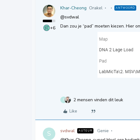
Khar-Cheong
Orakel
ANTWOORD
@svdwal
Dan zou je “pad” moeten kiezen. Hier o
+6
2 mensen vinden dit leuk
S
Like
svdwal
Genie
AUTEUR
S
@Khar-Cheong
, super! Heel erg bedankt