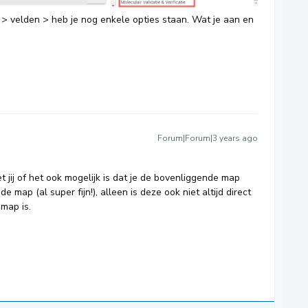
 velden > heb je nog enkele opties staan. Wat je aan en
Forum|Forum|3 years ago
et jij of het ook mogelijk is dat je de bovenliggende map
e map (al super fijn!), alleen is deze ook niet altijd direct
map is.