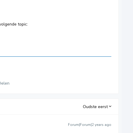
volgende topic:
Delen
Oudste eerst
Forum|Forum|2 years ago