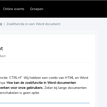
Online events
Groepen
n)
Zoekfunctie in een Word document
nt
eken
nctie ‘CTRL+F’. Wij hebben een combi van HTML en Word
nya.
Hoe kan de zoekfunctie in Word-documenten
 werken voor onze gebruikers.
Zeker bij lange documenten
verschakelen is geen optie.