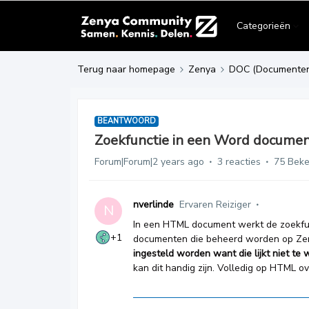
Categorieën
Terug naar homepage
Zenya
DOC (Documente
BEANTWOORD
Zoekfunctie in een Word docume
Forum|Forum|2 years ago
3 reacties
75 Bek
nverlinde
Ervaren Reiziger
N
In een HTML document werkt de zoekfu
+1
documenten die beheerd worden op Ze
ingesteld worden want die lijkt niet te
kan dit handig zijn. Volledig op HTML o