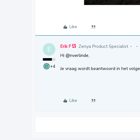
Like
Erik F
Zenya Product Specialist
E
Hi
@nverlinde
,
+4
Je vraag wordt beantwoord in het volge
Like