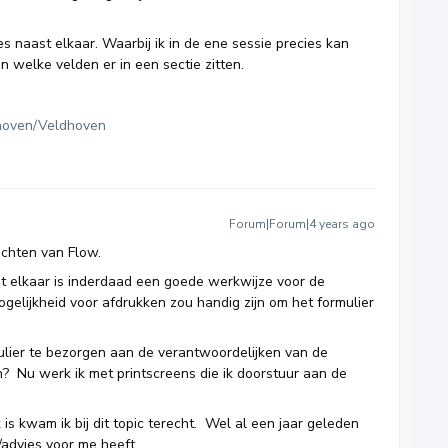
ies naast elkaar. Waarbij ik in de ene sessie precies kan
n welke velden er in een sectie zitten.
hoven/Veldhoven
Forum|Forum|4 years ago
ichten van Flow.
t elkaar is inderdaad een goede werkwijze voor de
gelijkheid voor afdrukken zou handig zijn om het formulier
ulier te bezorgen aan de verantwoordelijken van de
? Nu werk ik met printscreens die ik doorstuur aan de
is kwam ik bij dit topic terecht. Wel al een jaar geleden
/advies voor me heeft.