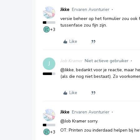
Jikke
Ervaren Avonturier
versie beheer op het formulier zou ook fi
tussenfase zou fijn zijn.
+3
Like
Job Kramer
Niet actieve gebruiker
J
@Jikke
, bedankt voor je reactie, maar h
(als die nog niet bestaat). Zo voorkome
Like
Jikke
Ervaren Avonturier
@Job Kramer
sorry.
OT: Printen zou inderdaad helpen bij het
+3