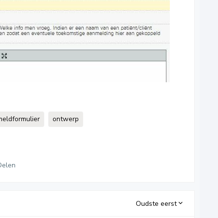
meldformulier
ontwerp
Delen
Oudste eerst