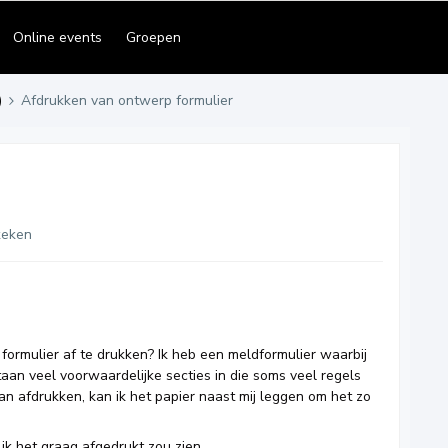
Online events
Groepen
)
Afdrukken van ontwerp formulier
keken
formulier af te drukken? Ik heb een meldformulier waarbij
aan veel voorwaardelijke secties in die soms veel regels
kan afdrukken, kan ik het papier naast mij leggen om het zo
 ik het graag afgedrukt zou zien.