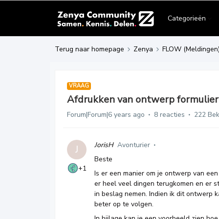
Categorieën
Terug naar homepage
Zenya
FLOW (Meldingen
VRAAG
Afdrukken van ontwerp formulier
Forum|Forum|6 years ago
8 reacties
222 Be
JorisH
Avonturier
J
Beste
+1
Is er een manier om je ontwerp van een 
er heel veel dingen terugkomen en er st
in beslag nemen. Indien ik dit ontwerp 
beter op te volgen.
In bijlage kan je een voorbeeld zien hoe