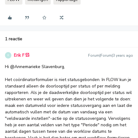
1 reactie
Erik F
Forum|Forum|3 years ago
E
Hi
@Annemarieke Slavenburg
,
Het coördinatorformulier is niet statusgebonden. In FLOW kun je
standaard alleen de doorlooptijd per status of per melding
rapporteren. Als je de daadwerkelijke doorlooptijd per status wil
uitrekenen en weer wil geven dan dien je het volgende te doen:
maak een datumveld voor iedere statusovergang aan en laat die
automatisch vullen met de datum van vandaag via een
"veldwaarde instellen"-actie op de statusovergang. Vervolgens
heb je een aantal velden van het type "Periode" nodig om het
aantal dagen tussen twee van die worklow datums te
berekenen. Vaak is het dan beter om met workflow formulieren