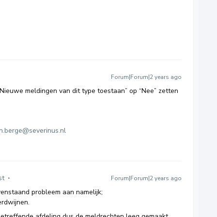
Forum|Forum|2 years ago
 “Nieuwe meldingen van dit type toestaan” op “Nee” zetten
en.berge@severinus.nl
st
Forum|Forum|2 years ago
venstaand probleem aan namelijk;
erdwijnen.
 betreffende afdeling dus de meldrechten leeg gemaakt.