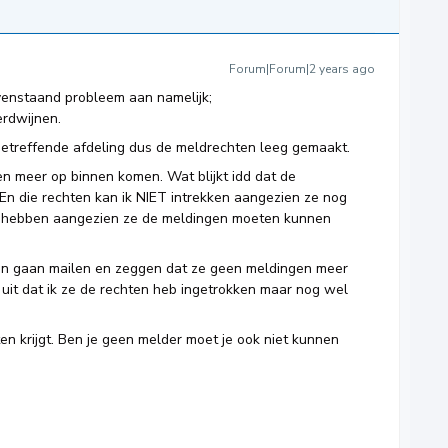
Forum|Forum|2 years ago
venstaand probleem aan namelijk;
erdwijnen.
 betreffende afdeling dus de meldrechten leeg gemaakt.
n meer op binnen komen. Wat blijkt idd dat de
n die rechten kan ik NIET intrekken aangezien ze nog
 hebben aangezien ze de meldingen moeten kunnen
ren gaan mailen en zeggen dat ze geen meldingen meer
it dat ik ze de rechten heb ingetrokken maar nog wel
ten krijgt. Ben je geen melder moet je ook niet kunnen