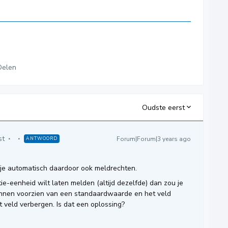
Delen
Oudste eerst
st
Forum|Forum|3 years ago
ANTWOORD
 je automatisch daardoor ook meldrechten.
ie-eenheid wilt laten melden (altijd dezelfde) dan zou je
kunnen voorzien van een standaardwaarde en het veld
t veld verbergen. Is dat een oplossing?