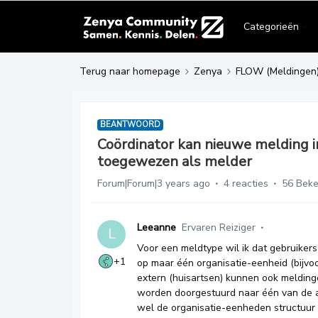
Categorieën
Terug naar homepage
Zenya
FLOW (Meldingen
BEANTWOORD
Coördinator kan nieuwe melding in
toegewezen als melder
Forum|Forum|3 years ago
4 reacties
56 Bek
Leeanne
Ervaren Reiziger
L
Voor een meldtype wil ik dat gebruikers
+1
op maar één organisatie-eenheid (bijvoo
extern (huisartsen) kunnen ook meldin
worden doorgestuurd naar één van de a
wel de organisatie-eenheden structuur 