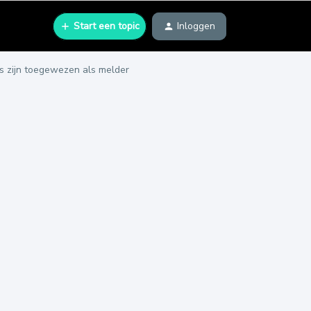
Start een topic
Inloggen
rs zijn toegewezen als melder