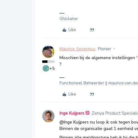
Ghislaine
Like
Maurice Severinus
Pionier
Misschien bij de algemene instellingen
?
+5
Functioneel Beheerder || maurice.van.d
Like
Inge Kuijpers
Zenya Product Speciali
@Inge Kuijpers
nu loop ik ook tegen bo
Binnen de organisatie gaat 1 eenheid v
Binnen alle meldingstype heb ik bij die