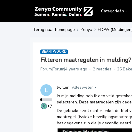
Categorieën
Terug naar homepage
Zenya
FLOW (Meldingen
BEANTWOORD
Filteren maatregelen in melding?
Forum|Forum|4 years ago
2 reacties
25 Bek
lwillen
Allesweter
L
In mijn melding heb ik een veld gestok
selecteren. Deze maatregelen zijn gedef
+7
De gebruiker ziet echter enkel de titel 
maatregel (fysieke beveiligingsmaatregel
het gegevens zijn die je geconfigureerd