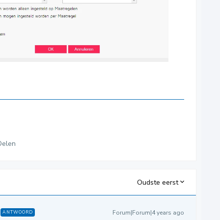
Delen
Oudste eerst
Forum|Forum|4 years ago
ANTWOORD