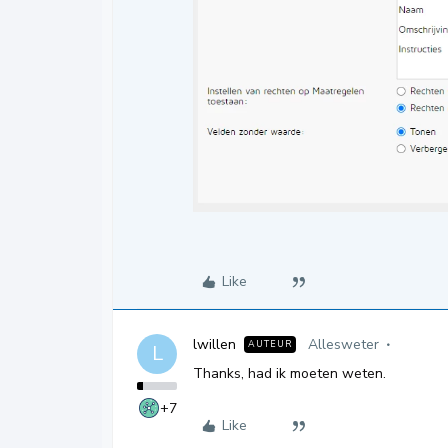
Like
lwillen
Allesweter
AUTEUR
L
Thanks, had ik moeten weten.
+7
Like