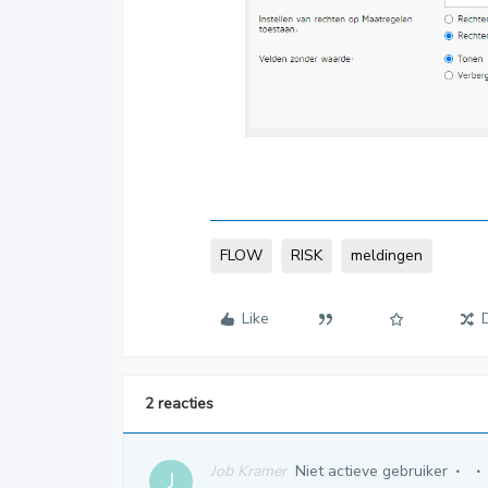
FLOW
RISK
meldingen
Like
2 reacties
Job Kramer
Niet actieve gebruiker
J