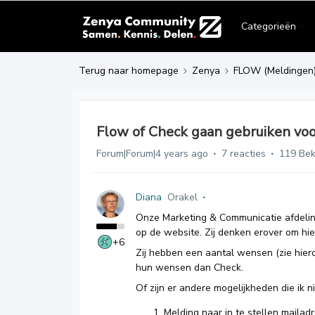
Categorieën
Terug naar homepage
Zenya
FLOW (Meldingen
Flow of Check gaan gebruiken voo
Forum|Forum|4 years ago
7 reacties
119 Be
Diana
Orakel
Onze Marketing & Communicatie afdeling
op de website. Zij denken erover om hi
+6
Zij hebben een aantal wensen (zie hie
hun wensen dan Check.
Of zijn er andere mogelijkheden die ik n
Melding naar in te stellen mailad