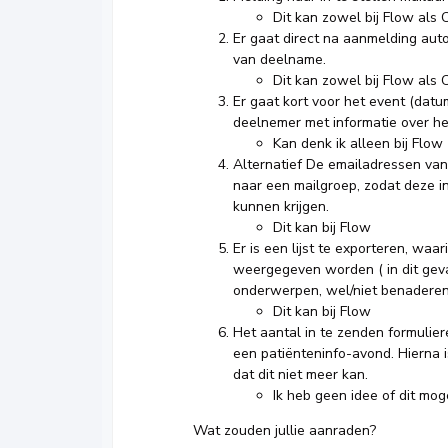
Dit kan zowel bij Flow als 
Er gaat direct na aanmelding aut
van deelname.
Dit kan zowel bij Flow als 
Er gaat kort voor het event (datum
deelnemer met informatie over het
Kan denk ik alleen bij Flow
Alternatief De emailadressen van 
naar een mailgroep, zodat deze i
kunnen krijgen.
Dit kan bij Flow
Er is een lijst te exporteren, waa
weergegeven worden ( in dit geva
onderwerpen, wel/niet benaderen
Dit kan bij Flow
Het aantal in te zenden formuliere
een patiënteninfo-avond. Hierna i
dat dit niet meer kan.
Ik heb geen idee of dit mog
Wat zouden jullie aanraden?