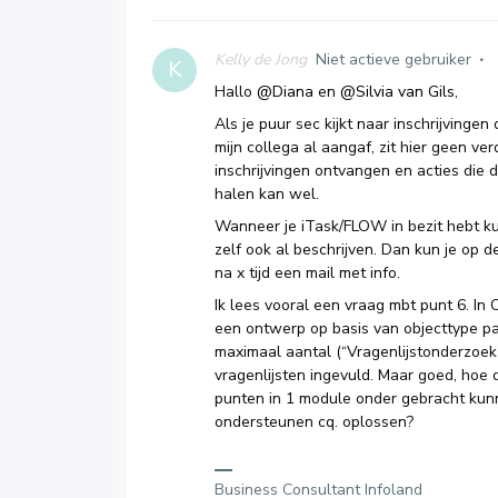
Kelly de Jong
Niet actieve gebruiker
K
Hallo
@Diana
en
@Silvia van Gils
,
Als je puur sec kijkt naar inschrijvinge
mijn collega al aangaf, zit hier geen ver
inschrijvingen ontvangen en acties die d
halen kan wel.
Wanneer je iTask/FLOW in bezit hebt kun
zelf ook al beschrijven. Dan kun je op 
na x tijd een mail met info.
Ik lees vooral een vraag mbt punt 6. In 
een ontwerp op basis van objecttype pat
maximaal aantal (“Vragenlijstonderzoek 
vragenlijsten ingevuld. Maar goed, hoe 
punten in 1 module onder gebracht kunn
ondersteunen cq. oplossen?
Business Consultant Infoland