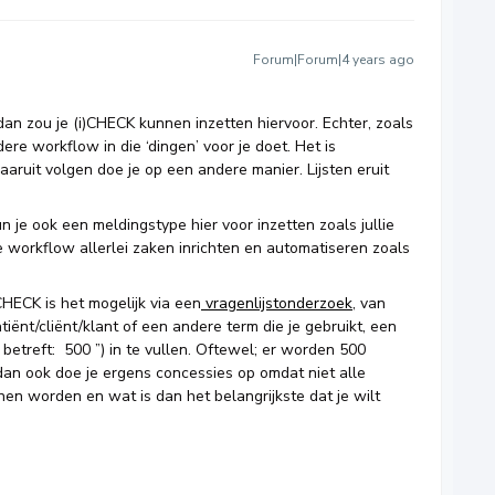
Forum|Forum|4 years ago
n dan zou je (i)CHECK kunnen inzetten hiervoor. Echter, zoals
dere workflow in die ‘dingen’ voor je doet. Het is
aaruit volgen doe je op een andere manier. Lijsten eruit
 je ook een meldingstype hier voor inzetten zoals jullie
de workflow allerlei zaken inrichten en automatiseren zoals
CHECK is het mogelijk via een
vragenlijstonderzoek
, van
iënt/cliënt/klant of een andere term die je gebruikt, een
betreft: 500 ”) in te vullen. Oftewel; er worden 500
dan ook doe je ergens concessies op omdat niet alle
en worden en wat is dan het belangrijkste dat je wilt