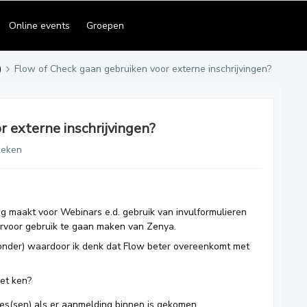
Online events
Groepen
)
Flow of Check gaan gebruiken voor externe inschrijvingen?
r externe inschrijvingen?
keken
 maakt voor Webinars e.d. gebruik van invulformulieren
ervoor gebruik te gaan maken van Zenya.
ronder) waardoor ik denk dat Flow beter overeenkomt met
iet ken?
res(sen) als er aanmelding binnen is gekomen.