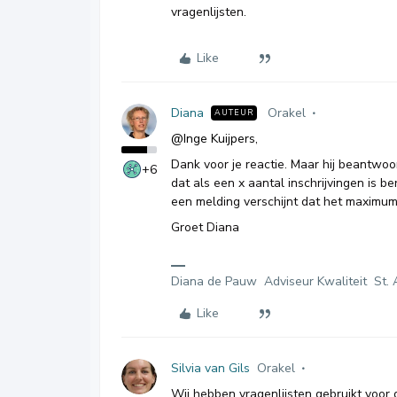
vragenlijsten.
Like
Diana
Orakel
AUTEUR
@Inge Kuijpers
,
Dank voor je reactie. Maar hij beantwoor
+6
dat als een x aantal inschrijvingen is be
een melding verschijnt dat het maximum 
Groet Diana
Diana de Pauw Adviseur Kwaliteit St. 
Like
Silvia van Gils
Orakel
Wij hebben vragenlijsten gebruikt voor 