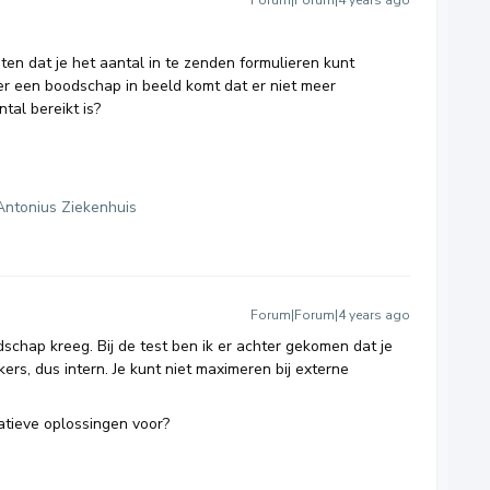
Forum|Forum|4 years ago
ten dat je het aantal in te zenden formulieren kunt
er een boodschap in beeld komt dat er niet meer
al bereikt is?
Antonius Ziekenhuis
Forum|Forum|4 years ago
dschap kreeg. Bij de test ben ik er achter gekomen dat je
ers, dus intern. Je kunt niet maximeren bij externe
eatieve oplossingen voor?