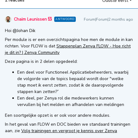
2 reacties
Oudste eerst
Chaim Leunissen
Forum|Forum|2 months ago
ANTWOORD
Hoi ​
@Johan Dik
Per module is er een overzichtspagina hoe men de module in kan
richten. Voor FLOW is dat
Stappenplan Zenya FLOW - Hoe richt
je dit in? | Zenya Community
Deze pagina is in 2 delen opgedeeld:
Een deel voor Functioneel Applicatiebeheerders, waarbij
de volgorde van de topics bepaald wordt door "welke
stap moet ik eerst zetten, zodat ik de daaropvolgende
stappen kan zetten?”
Een deel, per Zenya rol die medewerkers kunnen
vervullen bij het melden en afhandelen van meldingen
Een soortgelijke opzet is er ook voor andere modules.
In het geval van FLOW en DOC bieden we standaard trainingen
aan, zie
Volg trainingen en vergroot je kennis over Zenya