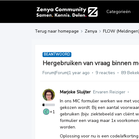
Categorieën
Terug naar homepage
Zenya
FLOW (Meldingen
BEANTWOORD
Hergebruiken van vraag binnen me
Forum|Forum|1 year ago
9 reacties
89 Beke
Marjoke Sluijter
Ervaren Reiziger
In ons MIC formulier werken we met voor
gekozen wordt. Bij een aantal voorwaar
+1
gebruiken (bijv. ziektebeeld van cliënt 
formulier een vraag maar 1x voorkomen 
worden.
Oplossing voor nu is een code/afkorting