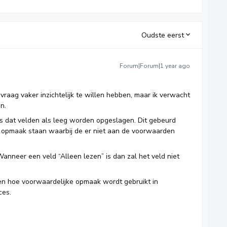
Oudste eerst
Forum|Forum|1 year ago
raag vaker inzichtelijk te willen hebben, maar ik verwacht
n.
is dat velden als leeg worden opgeslagen. Dit gebeurd
 opmaak staan waarbij de er niet aan de voorwaarden
Wanneer een veld “Alleen lezen” is dan zal het veld niet
en hoe voorwaardelijke opmaak wordt gebruikt in
ces.