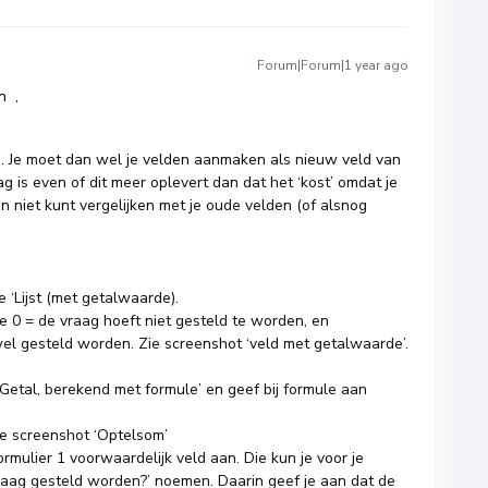
Forum|Forum|1 year ago
n
,
en. Je moet dan wel je velden aanmaken als nieuw veld van
g is even of dit meer oplevert dan dat het ‘kost’ omdat je
 niet kunt vergelijken met je oude velden (of alsnog
e ‘Lijst (met getalwaarde).
e 0 = de vraag hoeft niet gesteld te worden, en
l gesteld worden. Zie screenshot ‘veld met getalwaarde’.
Getal, berekend met formule’ en geef bij formule aan
’
Zie screenshot ‘Optelsom’
rmulier 1 voorwaardelijk veld aan. Die kun je voor je
vraag gesteld worden?’ noemen. Daarin geef je aan dat de