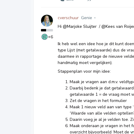
cverschuur
Genie
Hi ​
@Marjoke Sluijter
/ ​
@Kees van Roije
+6
Ik heb wel een idee hoe je dit kunt do
type Lijst (met getalwaarde) dus de vraa
daarmee in rapportage de nieuwe velden
handmatig moet vergelijken).
Stappenplan voor mijn idee:
Maak je vragen aan d.m.v. veldtyp
Daarbij bedenk je dat getalwaard
getalwaarde 1 = de vraag moet we
Zet de vragen in het formulier
Maak 1 nieuw veld aan van type ‘
‘Waarde van alle velden optellen
Daarin voeg je al je velden toe. 
Maak onderaan je vragen in het fo
overzicht bijvoorbeeld ‘Moet de 