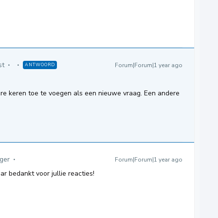
st
Forum|Forum|1 year ago
ANTWOORD
re keren toe te voegen als een nieuwe vraag. Een andere
iger
Forum|Forum|1 year ago
ar bedankt voor jullie reacties!