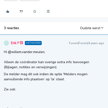
3 reacties
Oudste eerst
Erik F
Forum|Forum|4 years ago
ANTWOORD
E
Hi
@willem.vander.meulen
,
Alleen de coördinator kan overige extra info toevoegen
(Bijlagen, notities en verwijzingen).
De melder mag dit ook indien de optie 'Melders mogen
aanvullende info plaatsen’ op 'Ja’ staat.
Zie ook: