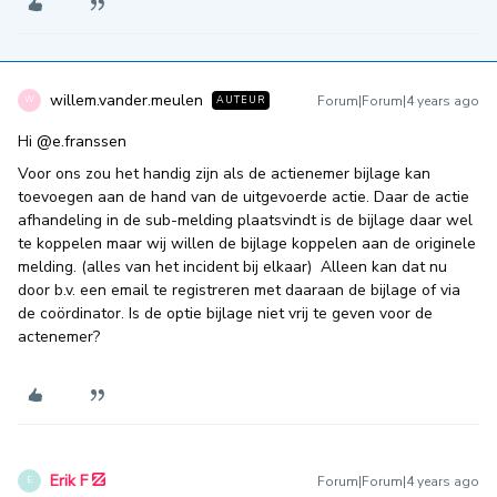
willem.vander.meulen
Forum|Forum|4 years ago
AUTEUR
W
Hi
@e.franssen
Voor ons zou het handig zijn als de actienemer bijlage kan
toevoegen aan de hand van de uitgevoerde actie. Daar de actie
afhandeling in de sub-melding plaatsvindt is de bijlage daar wel
te koppelen maar wij willen de bijlage koppelen aan de originele
melding. (alles van het incident bij elkaar) Alleen kan dat nu
door b.v. een email te registreren met daaraan de bijlage of via
de coördinator. Is de optie bijlage niet vrij te geven voor de
actenemer?
Erik F
Forum|Forum|4 years ago
E