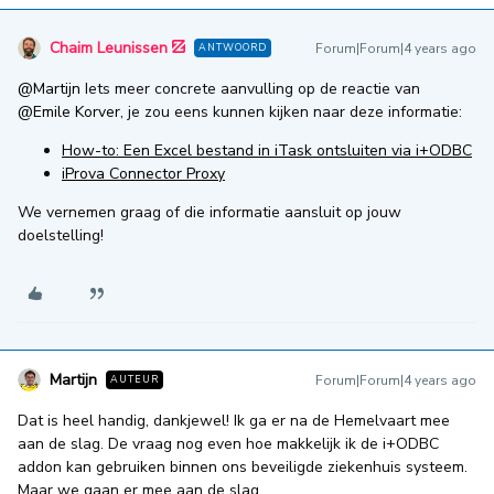
Chaim Leunissen
Forum|Forum|4 years ago
ANTWOORD
@Martijn
Iets meer concrete aanvulling op de reactie van
@Emile Korver
, je zou eens kunnen kijken naar deze informatie:
How-to: Een Excel bestand in iTask ontsluiten via i+ODBC
iProva Connector Proxy
We vernemen graag of die informatie aansluit op jouw
doelstelling!
Martijn
Forum|Forum|4 years ago
AUTEUR
Dat is heel handig, dankjewel! Ik ga er na de Hemelvaart mee
aan de slag. De vraag nog even hoe makkelijk ik de i+ODBC
addon kan gebruiken binnen ons beveiligde ziekenhuis systeem.
Maar we gaan er mee aan de slag