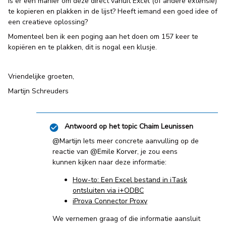
Is er een manier om deze direct vanuit Excel (of andere extensie)
te kopieren en plakken in de lijst? Heeft iemand een goed idee of
een creatieve oplossing?
Momenteel ben ik een poging aan het doen om 157 keer te
kopiëren en te plakken, dit is nogal een klusje.
Vriendelijke groeten,
Martijn Schreuders
Antwoord op het topic
Chaim Leunissen
@Martijn
Iets meer concrete aanvulling op de
reactie van
@Emile Korver
, je zou eens
kunnen kijken naar deze informatie:
How-to: Een Excel bestand in iTask
ontsluiten via i+ODBC
iProva Connector Proxy
We vernemen graag of die informatie aansluit