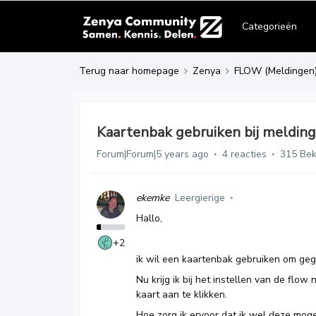
Categorieën
Terug naar homepage
Zenya
FLOW (Meldingen
Kaartenbak gebruiken bij melding
Forum|Forum|5 years ago
4 reacties
315 Be
ekemke
Leergierige
Hallo,
+2
ik wil een kaartenbak gebruiken om gege
Nu krijg ik bij het instellen van de flo
kaart aan te klikken.
Hoe zorg ik ervoor dat ik wel deze mogel