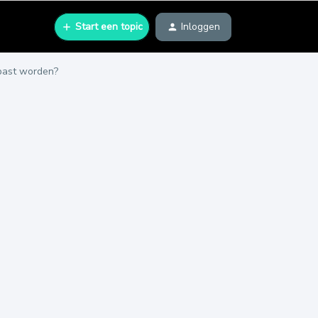
Start een topic
Inloggen
epast worden?