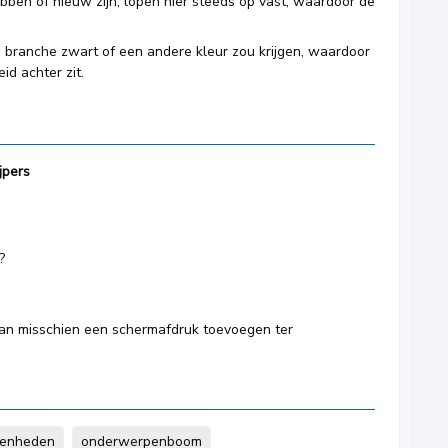
bben of nieuw zijn, lopen hier steeds op vast, waardoor de
de branche zwart of een andere kleur zou krijgen, waardoor
id achter zit.
jpers
?
 dan misschien een schermafdruk toevoegen ter
eenheden
onderwerpenboom