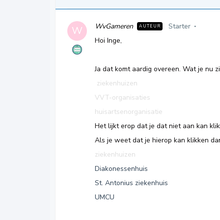
WvGameren
Starter
AUTEUR
W
Hoi Inge,
Ja dat komt aardig overeen. Wat je nu zi
ziekenhuizen
VVT-organisaties
huisartsenorganisatie
Het lijkt erop dat je dat niet aan kan kli
Als je weet dat je hierop kan klikken dan
ziekenhuizen
Diakonessenhuis
St. Antonius ziekenhuis
UMCU