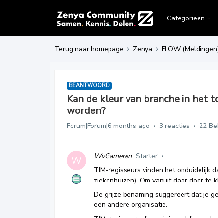
Categorieën
Terug naar homepage
Zenya
FLOW (Meldingen
BEANTWOORD
Kan de kleur van branche in het 
worden?
Forum|Forum|6 months ago
3 reacties
22 Be
WvGameren
Starter
W
TIM-regisseurs vinden het onduidelijk da
ziekenhuizen). Om vanuit daar door te 
De grijze benaming suggereert dat je g
een andere organisatie.