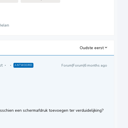
Delen
Oudste eerst
st
Forum|Forum|6 months ago
ANTWOORD
misschien een schermafdruk toevoegen ter verduidelijking?