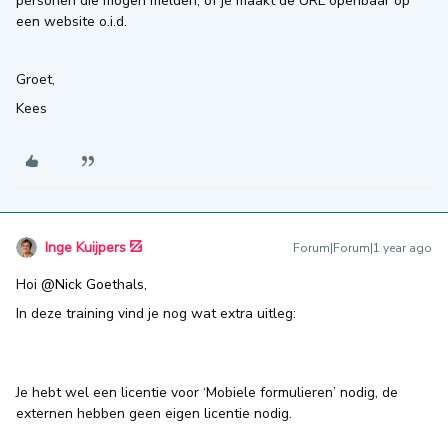
personen die mogen melden, of je maakt de URL openbaar op
een website o.i.d.
Groet,
Kees
Inge Kuijpers
Forum|Forum|1 year ago
Hoi
@Nick Goethals
,
In deze training vind je nog wat extra uitleg:
Je hebt wel een licentie voor ‘Mobiele formulieren’ nodig, de
externen hebben geen eigen licentie nodig.