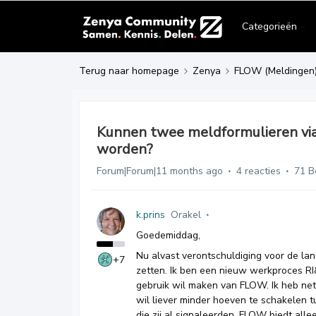
Categorieën
Terug naar homepage
Zenya
FLOW (Meldingen
Kunnen twee meldformulieren via
worden?
Forum|Forum|11 months ago
4 reacties
71 B
k.prins
Orakel
Goedemiddag,
Nu alvast verontschuldiging voor de lang
+7
zetten. Ik ben een nieuw werkproces RI&
gebruik wil maken van FLOW. Ik heb ne
wil liever minder hoeven te schakelen 
die zij al signaleerden. FLOW biedt all