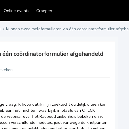
Online events
Groepen
)
Kunnen twee meldformulieren via één coördinatorformulier afgeh
 één coördinatorformulier afgehandeld
ekeken
e vraag. Ik hoop dat ik mijn zoektocht duidelijk uiteen kan
E aan het inrichten, waarbij ik in plaats van CHECK
t de webinar over het Radboud ziekenhuis bekeken en ik
tussen verschillende modules, juist vanwege de knelpunten
een iets meer mogelijkheden om het proces beter te volgen