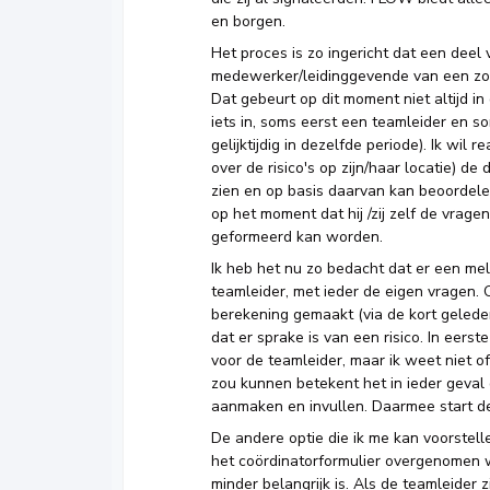
en borgen.
Het proces is zo ingericht dat een de
medewerker/leidinggevende van een zorgl
Dat gebeurt op dit moment niet altijd in 
iets in, soms eerst een teamleider en 
gelijktijdig in dezelfde periode). Ik wil
over de risico's op zijn/haar locatie) d
zien en op basis daarvan kan beoordele
op het moment dat hij /zij zelf de vrage
geformeerd kan worden.
Ik heb het nu zo bedacht dat er een meld
teamleider, met ieder de eigen vragen. 
berekening gemaakt (via de kort geleden
dat er sprake is van een risico. In eers
voor de teamleider, maar ik weet niet of
zou kunnen betekent het in ieder geval d
aanmaken en invullen. Daarmee start d
De andere optie die ik me kan voorstellen
het coördinatorformulier overgenomen wo
minder belangrijk is. Als de teamleider z