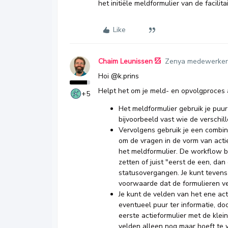
het initiële meldformulier van de facilit
Like
Chaim Leunissen
Zenya medewerker
Hoi ​
@k.prins
Helpt het om je meld- en opvolgproces a
+5
Het meldformulier gebruik je puur 
bijvoorbeeld vast wie de verschi
Vervolgens gebruik je een combin
om de vragen in de vorm van actiep
het meldformulier. De workflow bi
zetten of juist "eerst de een, da
statusovergangen. Je kunt tevens
voorwaarde dat de formulieren ve
Je kunt de velden van het ene act
eventueel puur ter informatie, doo
eerste actieformulier met de klei
velden alleen nog maar hoeft te 