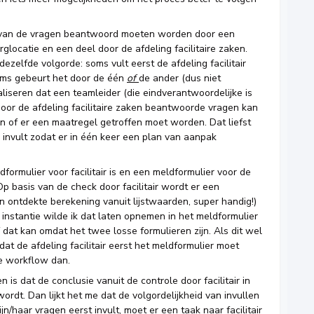
el van de vragen beantwoord moeten worden door een
ocatie en een deel door de afdeling facilitaire zaken.
dezelfde volgorde: soms vult eerst de afdeling facilitair
soms gebeurt het door de één
of
de ander (dus niet
 realiseren dat een teamleider (die eindverantwoordelijke is
e door de afdeling facilitaire zaken beantwoorde vragen kan
n of er een maatregel getroffen moet worden. Dat liefst
n invult zodat er in één keer een plan van aanpak
formulier voor facilitair is en een meldformulier voor de
Op basis van de check door facilitair wordt er een
 ontdekte berekening vanuit lijstwaarden, super handig!)
te instantie wilde ik dat laten opnemen in het meldformulier
 dat kan omdat het twee losse formulieren zijn. Als dit wel
at de afdeling facilitair eerst het meldformulier moet
e workflow dan.
 is dat de conclusie vanuit de controle door facilitair in
rdt. Dan lijkt het me dat de volgordelijkheid van invullen
ijn/haar vragen eerst invult, moet er een taak naar facilitair