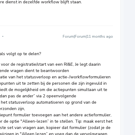
aire dienst in dezelfde workflow blijft staan.
Forum|Forum|11 months ago
ls volgt op te delen?
voor de registratie/start van een RI&E, Je legt daarin
llende vragen dient te beantwoorden
atie van het statusverloop en actie-/workflowformulieren
unten uit te zetten bij de personen die zijn ingevuld in
edt de mogelijkheid om die actiepunten simultaan uit te
n dan pas de ander” via 2 opeenvolgende
 het statusverloop automatiseren op grond van de
rzonden zijn,
iepunt formulier toevoegen aan het andere actieformulier,
r de optie "Alleen-lezen” in te stellen. Tip: maak eerst het
nste set van vragen aan, kopieer dat formulier (zodat je de
wijzigen in "Alleen lezen” en voeg dan de vervolgvragen