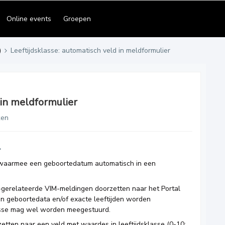
Online events
Groepen
)
Leeftijdsklasse: automatisch veld in meldformulier
 in meldformulier
ken
n, waarmee een geboortedatum automatisch in een
-gerelateerde VIM-meldingen doorzetten naar het Portal
en geboortedata en/of exacte leeftijden worden
asse mag wel worden meegestuurd.
etten naar een veld met waardes in leeftijdsklasse (0-10;