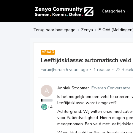
Categorieën
Terug naar homepage
Zenya
FLOW (Meldingen
VRAAG
Leeftijdsklasse: automatisch veld
Forum|Forum|5 years ago
1 reactie
72 Beke
Anniek Stroomer
Ervaren Conversator
A
Is het mogelijk om een veld te creëre
leeftijdsklasse wordt omgezet?
+4
Achtergrond: Wij willen onze medicatie
voor Patiëntveiligheid. Hierin mogen ge
meegenomen. Een veld met leeftijdskl
Wens: Het veld leeftijd automatisch omz