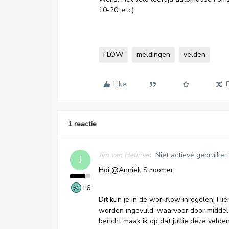
10-20, etc).
FLOW
meldingen
velden
Like
1 reactie
Jim van Heumen
Niet actieve gebruiker
J
Hoi
@Anniek Stroomer
,
+6
Dit kun je in de workflow inregelen! Hi
worden ingevuld, waarvoor door middel va
bericht maak ik op dat jullie deze veld