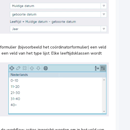
ormulier (bijvoorbeeld het coördinatorformulier) een veld
s een veld van het type lijst. Elke leeftijdsklassen wordt
 de workflow acties ingericht worden om in het veld van