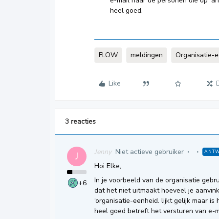
e-mail naar de personen die op ‘a
heel goed.
FLOW
meldingen
Organisatie-
Like
3 reacties
Jenny
Niet actieve gebruiker
ANT
J
Hoi Elke,
In je voorbeeld van de organisatie gebru
+6
dat het niet uitmaakt hoeveel je aanvin
‘organisatie-eenheid. lijkt gelijk maar i
heel goed betreft het versturen van e-m