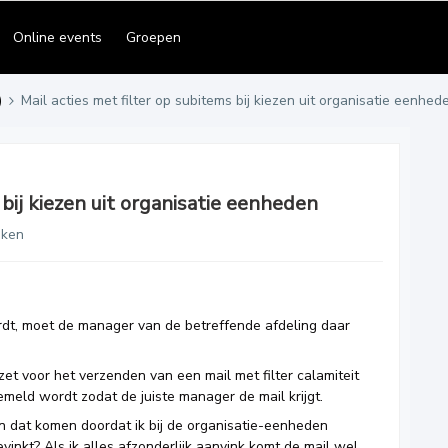
Online events
Groepen
)
Mail acties met filter op subitems bij kiezen uit organisatie eenhed
 bij kiezen uit organisatie eenheden
eken
ordt, moet de manager van de betreffende afdeling daar
zet voor het verzenden van een mail met filter calamiteit
emeld wordt zodat de juiste manager de mail krijgt.
an dat komen doordat ik bij de organisatie-eenheden
inkt? Als ik alles afzonderlijk aanvink komt de mail wel