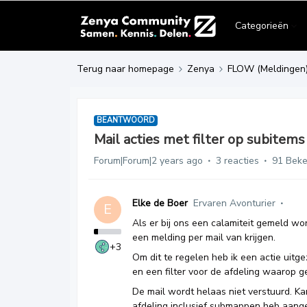
Categorieën
Terug naar homepage
Zenya
FLOW (Meldingen
BEANTWOORD
Mail acties met filter op subitems
Forum|Forum|2 years ago
3 reacties
91 Bek
Elke de Boer
Ervaren Avonturier
E
Als er bij ons een calamiteit gemeld w
een melding per mail van krijgen.
+3
Om dit te regelen heb ik een actie uitge
en een filter voor de afdeling waarop g
De mail wordt helaas niet verstuurd. K
afdeling inclusief submappen heb aangev