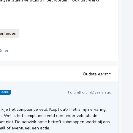
nalyse’ staan verstuurd moet worden. Ook dat werkt
eenheden
Delen
Oudste eerst
Forum|Forum|2 years ago
WOORD
ik je het compliance veld. Klopt dat? Het is mijn ervaring
kt. Wel is het compliance veld een ander veld als de
s het niet. De aanvink optie betreft submappen werkt bij ons
ail of eventueel een actie.