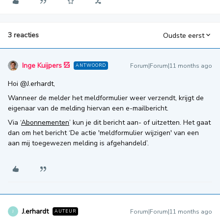
3 reacties
Oudste eerst
Inge Kuijpers
Forum|Forum|11 months ago
ANTWOORD
Hoi ​
@J.erhardt
,
Wanneer de melder het meldformulier weer verzendt, krijgt de
eigenaar van de melding hiervan een e-mailbericht.
Via ‘
Abonnementen
’ kun je dit bericht aan- of uitzetten. Het gaat
dan om het bericht ‘De actie 'meldformulier wijzigen' van een
aan mij toegewezen melding is afgehandeld’.
J.erhardt
Forum|Forum|11 months ago
AUTEUR
J