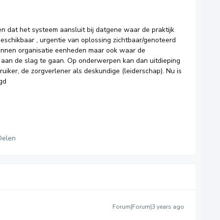
n dat het systeem aansluit bij datgene waar de praktijk
eschikbaar , urgentie van oplossing zichtbaar/genoteerd
 binnen organisatie eenheden maar ook waar de
 aan de slag te gaan. Op onderwerpen kan dan uitdieping
uiker, de zorgverlener als deskundige (leiderschap). Nu is
egd
Delen
Forum|Forum|3 years ago