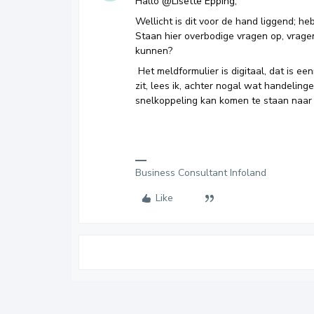
Hallo
@Lisette Epping
,
Wellicht is dit voor de hand liggend; he
Staan hier overbodige vragen op, vragen
kunnen?
Het meldformulier is digitaal, dat is 
zit, lees ik, achter nogal wat handelin
snelkoppeling kan komen te staan naar d
Business Consultant Infoland
Like