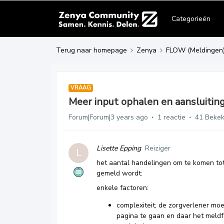
Categorieën
Terug naar homepage
Zenya
FLOW (Meldingen
VRAAG
Meer input ophalen en aansluiting
Forum|Forum|3 years ago
1 reactie
41 Beke
Lisette Epping
Reiziger
L
het aantal handelingen om te komen tot
gemeld wordt:
enkele factoren:
complexiteit; de zorgverlener moe
pagina te gaan en daar het meldfo