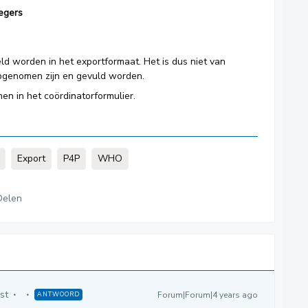
egers
eld worden in het exportformaat. Het is dus niet van
opgenomen zijn en gevuld worden.
en in het coördinatorformulier.
Export
P4P
WHO
Delen
st
Forum|Forum|4 years ago
ANTWOORD