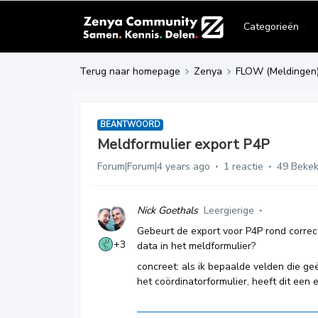
Categorieën
Terug naar homepage
Zenya
FLOW (Meldingen
BEANTWOORD
Meldformulier export P4P
Forum|Forum|4 years ago
1 reactie
49 Beke
Nick Goethals
Leergierige
Gebeurt de export voor P4P rond correc
+3
data in het meldformulier?
concreet: als ik bepaalde velden die g
het coördinatorformulier, heeft dit een 