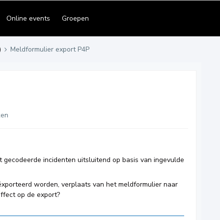
Online events
Groepen
)
Meldformulier export P4P
ken
t gecodeerde incidenten uitsluitend op basis van ingevulde
eëxporteerd worden, verplaats van het meldformulier naar
effect op de export?