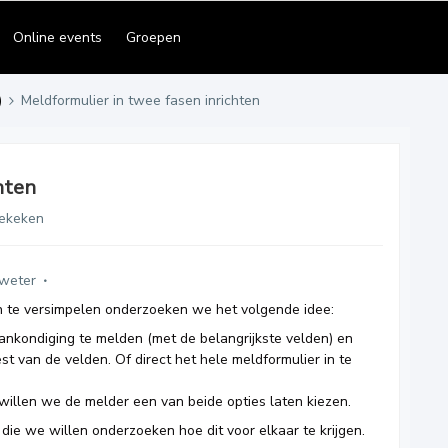
Online events
Groepen
)
Meldformulier in twee fasen inrichten
hten
ekeken
sweter
 te versimpelen onderzoeken we het volgende idee:
nkondiging te melden (met de belangrijkste velden) en
st van de velden. Of direct het hele meldformulier in te
illen we de melder een van beide opties laten kiezen.
ie we willen onderzoeken hoe dit voor elkaar te krijgen.