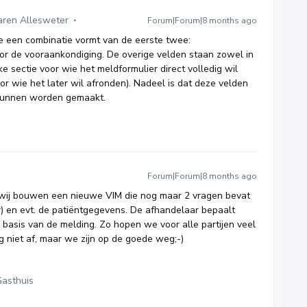
aren Allesweter
Forum|Forum|8 months ago
ie een combinatie vormt van de eerste twee:
oor de vooraankondiging. De overige velden staan zowel in
e sectie voor wie het meldformulier direct volledig wil
or wie het later wil afronden). Nadeel is dat deze velden
t kunnen worden gemaakt.
Forum|Forum|8 months ago
: wij bouwen een nieuwe VIM die nog maar 2 vragen bevat
r) en evt. de patiëntgegevens. De afhandelaar bepaalt
p basis van de melding. Zo hopen we voor alle partijen veel
og niet af, maar we zijn op de goede weg;-)
asthuis