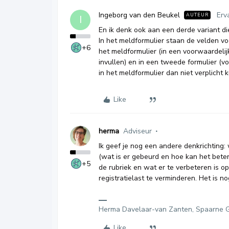
Ingeborg van den Beukel
Erv
AUTEUR
I
En ik denk ook aan een derde variant d
In het meldformulier staan de velden v
+6
het meldformulier (in een voorwaardelijk
invullen) en in een tweede formulier (vo
in het meldformulier dan niet verplich
Like
herma
Adviseur
Ik geef je nog een andere denkrichting
(wat is er gebeurd en hoe kan het bete
+5
de rubriek en wat er te verbeteren is o
registratielast te verminderen. Het is n
Herma Davelaar-van Zanten, Spaarne G
Like