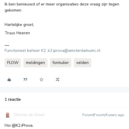
Ik ben benieuwd of er meer organisaties deze vraag zijn tegen
gekomen.
Hartelijke groet,
Truus Heeren
Functioneel beheer K2, k2.iprova@amsterdamumc.nl
FLOW
meldingen
formulier
velden
1 reactie
Thomas de Groot
Forum|Forum|4 years ago
Hoi
@K2.iProva
,