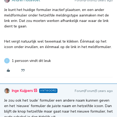
Andrei Hollevoet
Forum|Forum|5 years ago
Je kunt het huidige formulier inactief plaatsen, en een ander
meldformulier onder hetzelfde meldingstype aanmaken met de
link erin. Dat zou moeten werken afhankelijk naar waar de link
dient te gaan.
Het vergt natuurlijk wel tweemaal te klikken. Éénmaal op het
icoon onder invullen, en éénmaal op de link in het meldformulier.
1 persoon vindt dit leuk
J
Inge Kuijpers
Forum|Forum|5 years ago
ANTWOORD
Je zou ook het ‘oude’ formulier een andere naam kunnen geven
en het ‘nieuwe’ formulier de juiste naam en hetzelfde icoon. Dan
blijft de knop hetzelfde maar gaat naar het nieuwe formulier, het
oude schakel je dan tijdelijk uit.