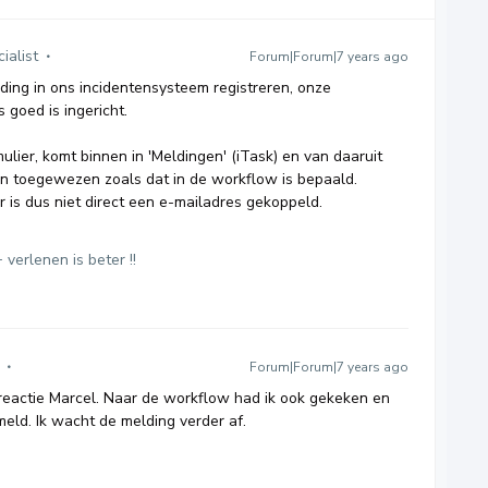
ialist
Forum|Forum|7 years ago
ding in ons incidentensysteem registreren, onze
 goed is ingericht.
lier, komt binnen in 'Meldingen' (iTask) en van daaruit
n toegewezen zoals dat in de workflow is bepaald.
r is dus niet direct een e-mailadres gekoppeld.
 verlenen is beter !!
Forum|Forum|7 years ago
reactie Marcel. Naar de workflow had ik ook gekeken en
eld. Ik wacht de melding verder af.