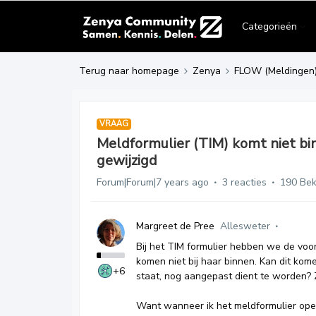
Categorieën
Terug naar homepage
Zenya
FLOW (Meldingen
VRAAG
Meldformulier (TIM) komt niet bi
gewijzigd
Forum|Forum|7 years ago
3 reacties
190 Be
Margreet de Pree
Allesweter
Bij het TIM formulier hebben we de voor
komen niet bij haar binnen. Kan dit kom
+6
staat, nog aangepast dient te worden? Z
Want wanneer ik het meldformulier open