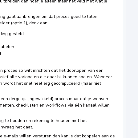
uitbreiden dan hoef je alleen maar het veld met wat je
hting gaat aanbrengen om dat proces goed te laten
lder (optie 1), denk aan;
ding gesteld
riabelen
g
n proces zo wilt inrichten dat het doorlopen van een
sief alle variabelen die daar bij kunnen spelen. Wanneer
en wordt het snel heel erg gecompliceerd (maar niet
 een dergelijk (ingewikkeld) proces maar dat je wensen
menten, checklisten en workflows via één kanaal willen
udig te houden en rekening te houden met het
nvraag het gaat.
e e-mails willen versturen dan kan je dat koppelen aan de