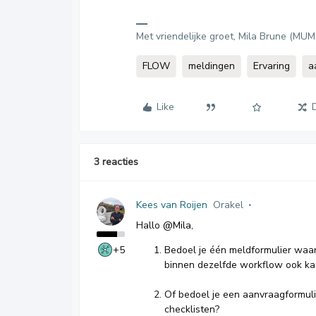
Met vriendelijke groet, Mila Brune (MU
FLOW
meldingen
Ervaring
a
Like
3 reacties
Kees van Roijen
Orakel
Hallo
@Mila
,
+5
Bedoel je één meldformulier waar
binnen dezelfde workflow ook ka
Of bedoel je een aanvraagformul
checklisten?