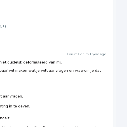
MC+)
Forum|Forum|1 year ago
niet duidelijk geformuleerd van mij.
nbaar wil maken wat je wilt aanvragen en waarom je dat
lt aanvragen.
ting in te geven.
ndelt.