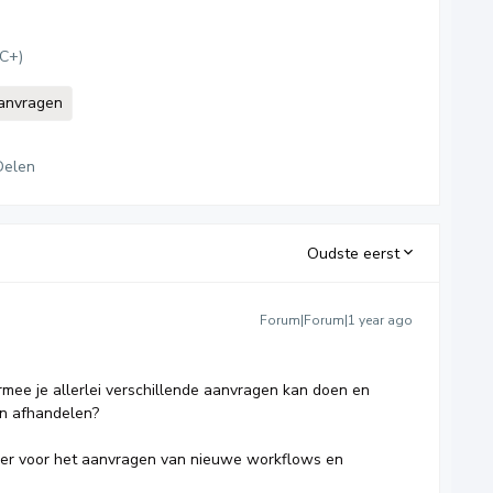
MC+)
anvragen
Delen
Oudste eerst
Forum|Forum|1 year ago
mee je allerlei verschillende aanvragen kan doen en
n afhandelen?
ier voor het aanvragen van nieuwe workflows en