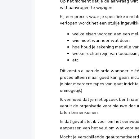
Op het moment dat je de aanvraag wilt 
wilt aanvragen te wijzigen.
Bij een proces waar je specifieke inric
verlopen wordt het een stukje ingewikke
welke eisen worden aan een mel
wie moet wanneer wat doen
hoe houd je rekening met alle va
welke rechten zijn van toepassin
etc.
Dit komt o.a. aan de orde wanneer je éé
proces alleen maar goed kan gaan, inclu
je hier meerdere types van gaat inricht
onmogelijk)
Ik vermoed dat je niet opzoek bent naar
vanuit de organisatie voor nieuwe docu
laten binnenkomen.
In dat geval stel ik voor om het eenvo
aanpassen van het veld om wat voor aa
Mocht je verschillende geautomatiseerd