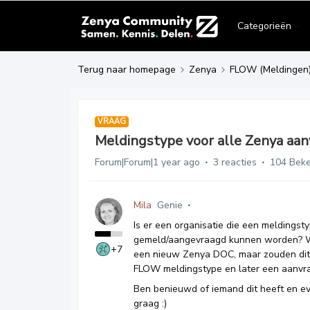
Categorieën
Terug naar homepage
Zenya
FLOW (Meldingen
VRAAG
Meldingstype voor alle Zenya aa
Forum|Forum|1 year ago
3 reacties
104 Bek
Mila
Genie
Is er een organisatie die een meldings
gemeld/aangevraagd kunnen worden? Wi
+7
een nieuw Zenya DOC, maar zouden dit
FLOW meldingstype en later een aanvra
Ben benieuwd of iemand dit heeft en evt
graag :)