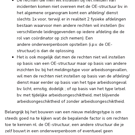
De rechten die men wil instellen bij het melden van
incidenten komen niet overeen met de OE-structuur bv. in
het algemene organogram komt een afdeling/ dienst
slechts 1x voor, terwijl er in realiteit 2 fysieke afdelingen
bestaan waarvoor men andere rechten wil instellen (bv.
verschillende leidinggevenden op iedere afdeling die de
rol van coördinator op zich nemen). Een
andere onderwerpenboom opstellen (i.p.v. de OE-
structuur) is dan de oplossing.
Het is ook mogelijk dat men de rechten niet wil instellen
op basis van een OE-structuur maar op basis van andere
inzichten bv. bij het meldingstype voor arbeidsongevallen,
wil men de rechten niet instellen op basis van de afdeling/
dienst maar eerder op basis van het type arbeidsongeval
bv. licht, ernstig, dodelijk ; of op basis van het type letsel
bv. met tijdelijke arbeidsongeschiktheid, met blijvende
arbeidsongeschiktheid of zonder arbeidsongeschiktheid.
Belangrijk bij het bouwen van een nieuw meldingstype is om
steeds goed na te kijken wat de bepalende factor is om rechten
toe te kennen nl. de OE-structuur, een andere structuur die je
zelf bouwt in een onderwerpenboom of eventueel geen