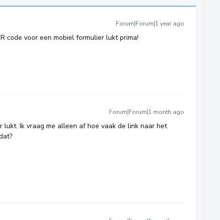
Forum|Forum|1 year ago
 code voor een mobiel formulier lukt prima!
Forum|Forum|1 month ago
 lukt. Ik vraag me alleen af hoe vaak de link naar het
dat?