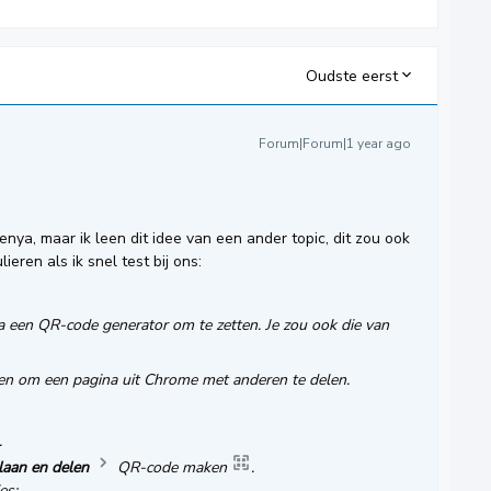
Oudste eerst
Forum|Forum|1 year ago
zenya, maar ik leen dit idee van een ander topic, dit zou ook
ren als ik snel test bij ons:
via een QR-code generator om te zetten. Je zou ook die van
ken om een pagina uit Chrome met anderen te delen.
.
laan en delen
QR-code maken
.
es: