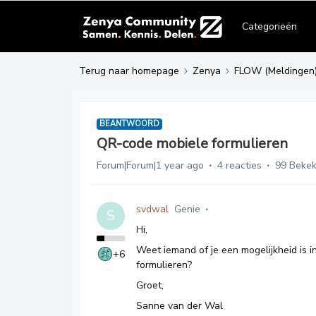
Categorieën
Terug naar homepage
Zenya
FLOW (Meldingen
BEANTWOORD
QR-code mobiele formulieren
Forum|Forum|1 year ago
4 reacties
99 Beke
svdwal
Genie
S
Hi,
Weet iemand of je een mogelijkheid is
+6
formulieren?
Groet,
Sanne van der Wal