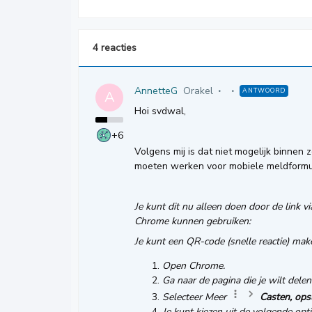
4 reacties
AnnetteG
Orakel
ANTWOORD
A
Hoi svdwal,
+6
Volgens mij is dat niet mogelijk binnen 
moeten werken voor mobiele meldformulie
Je kunt dit nu alleen doen door de link 
Chrome kunnen gebruiken:
Je kunt een QR-code (snelle reactie) ma
Open Chrome.
Ga naar de pagina die je wilt delen
Selecteer Meer
Casten, ops
Je kunt kiezen uit de volgende opti