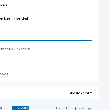
jpers
en kun je hier vinden:
Antonius Ziekenhuis
Delen
Oudste eerst
st
Forum|Forum|2 years ago
ANTWOORD