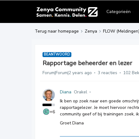
Categorieën
Terug naar homepage
Zenya
FLOW (Meldingen
BEANTWOORD
Rapportage beheerder en lezer
Forum|Forum|2 years ago
3 reacties
102 Be
Diana
Orakel
Ik ben op zoek naar een goede omschri
rapportagelezer. Je moet hiervoor recht
+6
community geef of bij trainingen zoek, ik
Groet Diana